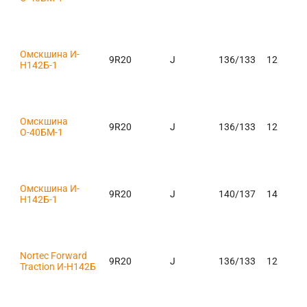
Омскшина И-
9R20
J
136/133
12
Н142Б-1
Омскшина
9R20
J
136/133
12
О-40БМ-1
Омскшина И-
9R20
J
140/137
14
Н142Б-1
Nortec Forward
9R20
J
136/133
12
Traction И-Н142Б