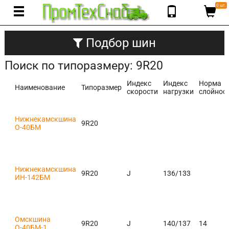
0 шт.
Подбор шин
Поиск по типоразмеру: 9R20
Индекс
Индекс
Норма
Наименование
Типоразмер
скорости
нагрузки
слойнос
Нижнекамскшина
9R20
О-40БМ
Нижнекамскшина
9R20
J
136/133
ИН-142БМ
Омскшина
9R20
J
140/137
14
О-40БМ-1