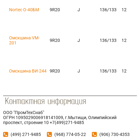
Nortec О-40БМ
9R20
J
136/133
12
Омскшина VM-
9R20
J
136/133
12
201
Омскшина ВИ-244
9R20
J
136/133
12
ООО "ПромТехСнаб"
ОГРН 1095029006918141009, г.Мытищи, Олимпийский
проспект, строение 10 +7(499)271-9485
(499) 271-9485
(968) 774-05-22
(906) 730-4353