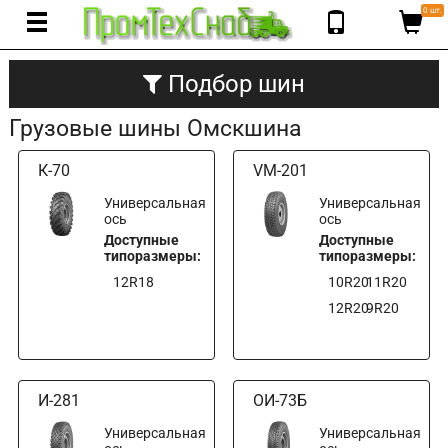
0 шт.
Подбор шин
Грузовые шины Омскшина
К-70
VM-201
Универсальная
Универсальная
ось
ось
Доступные
Доступные
типоразмеры:
типоразмеры:
12R18
10R20
11R20
12R20
9R20
И-281
ОИ-73Б
Универсальная
Универсальная