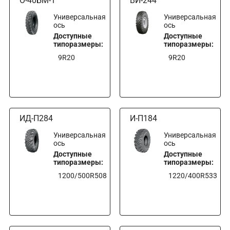
О-40БМ-1
ВИ-244
Универсальная
Универсальная
ось
ось
Доступные
Доступные
типоразмеры:
типоразмеры:
9R20
9R20
ИД-П284
И-П184
Универсальная
Универсальная
ось
ось
Доступные
Доступные
типоразмеры:
типоразмеры:
1200/500R508
1220/400R533