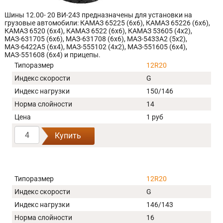
Шины 12.00- 20 ВИ-243 предназначены для установки на
грузовые автомобили: КАМАЗ 65225 (6х6), КАМАЗ 65226 (6х6),
КАМАЗ 6520 (6х4), КАМАЗ 6522 (6х6), КАМАЗ 53605 (4х2),
МАЗ-631705 (6х6), МАЗ-631708 (6х6), МАЗ-5433А2 (5х2),
МАЗ-6422А5 (6х4), МАЗ-555102 (4х2), МАЗ-551605 (6х4),
МАЗ-551608 (6х4) и прицепы.
Типоразмер
12R20
Индекс скорости
G
Индекс нагрузки
150/146
Норма слойности
14
Цена
1 руб
Купить
Типоразмер
12R20
Индекс скорости
G
Индекс нагрузки
146/143
Норма слойности
16