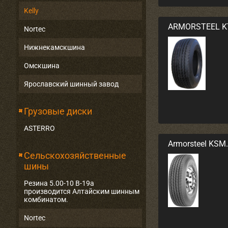
Kelly
ARMORSTEEL K
Nortec
Нижнекамскшина
Омскшина
Ярославский шинный завод
Грузовые диски
ASTERRO
Armorsteel KSM
Сельскохозяйственные
шины
Резина 5.00-10 В-19а
производится Алтайским шинным
комбинатом.
Nortec