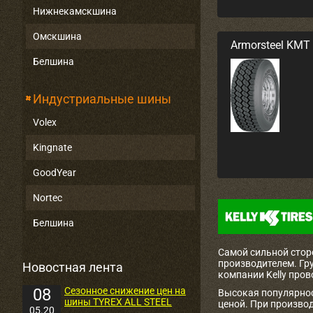
Нижнекамскшина
Омскшина
Armorsteel KMT
Белшина
Индустриальные шины
Volex
Kingnate
GoodYear
Nortec
Белшина
Самой сильной стор
производителем. Гр
Новостная лента
компании Kelly про
08
Сезонное снижение цен на
Высокая популярнос
шины TYREX ALL STEEL
ценой. При произво
05.20