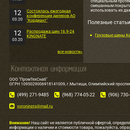
специальным протек
смешанным покрытия
использовать их даж
12
Состоялась ежегодная
конференция дилеров АО
03.20
"Кордиант"
Полезные статьи
12
Распродажа шин 16.9-24
Грузовые шины Ke
KINGNATE
03.20
все новости»
ООО "ПромТехСнаб"
ОГРН 1095029006918141009, г.Мытищи, Олимпийский проспект
(499) 271-9485
(968) 774-05-22
(906) 730
voroninpts@mail.ru
Внимание!
Наш сайт не является публичной офертой, определ
информации о наличии и стоимости товара, пожалуйста, обр