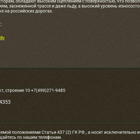
торам, обладают высоким сцеплением с поверхностью, что позволя
м, заснеженной трассе и даже льду, а высокий уровень износосто
е на российских дорогах.
:
lly
, строение 10 +7(499)271-9485
-4353
яемой положениями Статьи 437 (2) ГК РФ., а носит исключительно
ащайтесь по нашим телефонам.