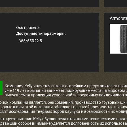
Armorst
Ось прицепа
Доступные типоразмеры:
385/65R22,5
Компания Kelly является самым старейшим представителем ши
уже 119 лет компания занимает лидирующие места на мировом р
выпускаемая продукция успела найти преданных поклонников в 
оной компании является, без сомнения, производство грузовых шин
узовые шины этой компании обладают высокой прочностью и изно
водят исследования твердых пород каучука и возможности их моди
ть грузовых шин Kelly обусловлена отличными техническими показа
дстве шин особое внимание уделяется долговечность их использов