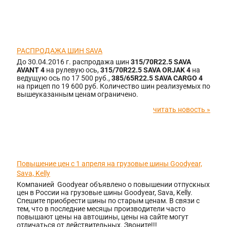
25.04.2016
РАСПРОДАЖА ШИН SAVA
До 30.04.2016 г. распродажа шин
315/70R22.5 SAVA
AVANT 4
на рулевую ось,
315/70R22.5 SAVA ORJAK 4
на
ведущую ось по 17 500 руб.,
385/65R22.5 SAVA CARGO 4
на прицеп по 19 600 руб. Количество шин реализуемых по
вышеуказанным ценам ограничено.
читать новость »
12.03.2015
Повышение цен с 1 апреля на грузовые шины Goodyear,
Sava, Kelly
Компанией Goodyear объявлено о повышении отпускных
цен в России на грузовые шины Goodyear, Sava, Kelly.
Спешите приобрести шины по старым ценам. В связи с
тем, что в последние месяцы производители часто
повышают цены на автошины, цены на сайте могут
отличаться от действительных. Звоните!!!