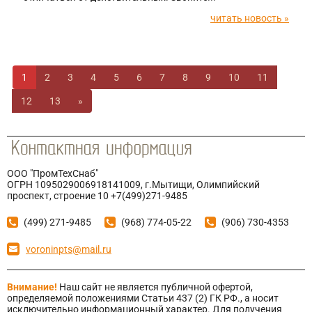
читать новость »
1
2
3
4
5
6
7
8
9
10
11
12
13
»
ООО "ПромТехСнаб"
ОГРН 1095029006918141009, г.Мытищи, Олимпийский
проспект, строение 10 +7(499)271-9485
(499) 271-9485
(968) 774-05-22
(906) 730-4353
voroninpts@mail.ru
Внимание!
Наш сайт не является публичной офертой,
определяемой положениями Статьи 437 (2) ГК РФ., а носит
исключительно информационный характер. Для получения