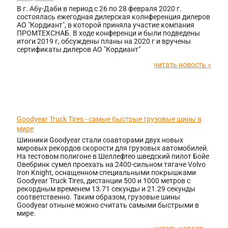
В г. Абу-Даби в период с 26 по 28 февраля 2020 г.
состоялась ежегодная дилерская колнференция дилеров
АО "Кордиант", в которой приняла участие компания
ПРОМТЕХСНАБ. В ходе конференци и были подведены
итоги 2019 г, обсуждены планы на 2020 г и вручены
сертификаты дилеров АО "Кордиант"
читать новость »
28.08.2016
Goodyear Truck Tires - самые быстрые грузовые шины в
мире
Шинники Goodyear стали соавторами двух новых
мировых рекордов скорости для грузовых автомобилей.
На тестовом полигоне в Шеллефтео шведский пилот Бойе
Овебринк сумел проехать на 2400-сильном тягаче Volvo
Iron Knight, оснащенном специальными покрышками
Goodyear Truck Tires, дистанции 500 и 1000 метров с
рекордным временем 13.71 секунды и 21.29 секунды
соответственно. Таким образом, грузовые шины
Goodyear отныне можно считать самыми быстрыми в
мире.