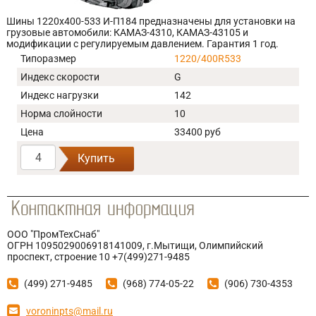
Шины 1220х400-533 И-П184 предназначены для установки на
грузовые автомобили: КАМАЗ-4310, КАМАЗ-43105 и
модификации с регулируемым давлением. Гарантия 1 год.
Типоразмер
1220/400R533
Индекс скорости
G
Индекс нагрузки
142
Норма слойности
10
Цена
33400 руб
Купить
ООО "ПромТехСнаб"
ОГРН 1095029006918141009, г.Мытищи, Олимпийский
проспект, строение 10 +7(499)271-9485
(499) 271-9485
(968) 774-05-22
(906) 730-4353
voroninpts@mail.ru