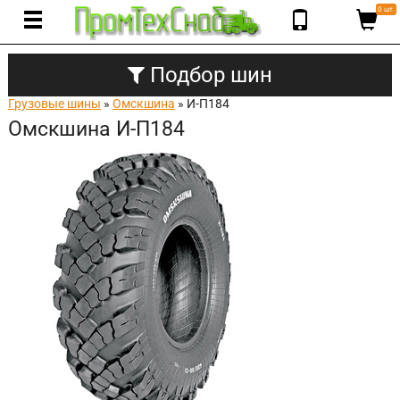
0 шт.
Подбор шин
Грузовые шины
»
Омскшина
» И-П184
Омскшина И-П184