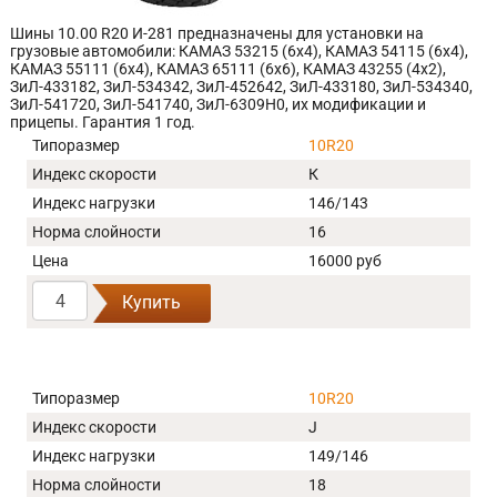
Шины 10.00 R20 И-281 предназначены для установки на
грузовые автомобили: КАМАЗ 53215 (6х4), КАМАЗ 54115 (6х4),
КАМАЗ 55111 (6х4), КАМАЗ 65111 (6х6), КАМАЗ 43255 (4х2),
ЗиЛ-433182, ЗиЛ-534342, ЗиЛ-452642, ЗиЛ-433180, ЗиЛ-534340,
ЗиЛ-541720, ЗиЛ-541740, ЗиЛ-6309Н0, их модификации и
прицепы. Гарантия 1 год.
Типоразмер
10R20
Индекс скорости
К
Индекс нагрузки
146/143
Норма слойности
16
Цена
16000 руб
Купить
Типоразмер
10R20
Индекс скорости
J
Индекс нагрузки
149/146
Норма слойности
18