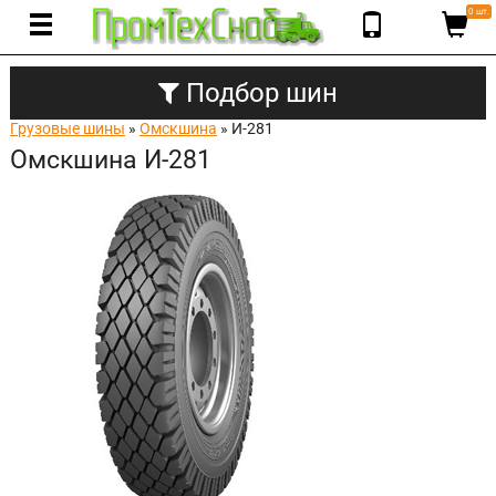
0 шт.
Подбор шин
Грузовые шины
»
Омскшина
» И-281
Омскшина И-281