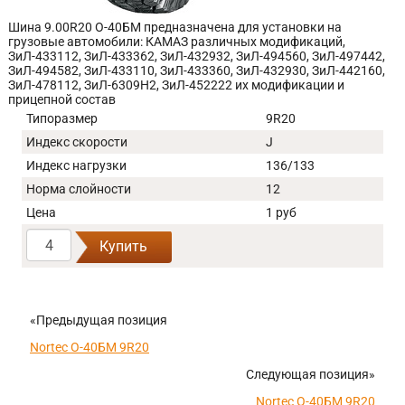
Шина 9.00R20 О-40БМ предназначена для установки на
грузовые автомобили: КАМАЗ различных модификаций,
ЗиЛ-433112, ЗиЛ-433362, ЗиЛ-432932, ЗиЛ-494560, ЗиЛ-497442,
ЗиЛ-494582, ЗиЛ-433110, ЗиЛ-433360, ЗиЛ-432930, ЗиЛ-442160,
ЗиЛ-478112, ЗиЛ-6309Н2, ЗиЛ-452222 их модификации и
прицепной состав
Типоразмер
9R20
Индекс скорости
J
Индекс нагрузки
136/133
Норма слойности
12
Цена
1 руб
Купить
«Предыдущая позиция
Nortec О-40БМ 9R20
Следующая позиция»
Nortec О-40БМ 9R20