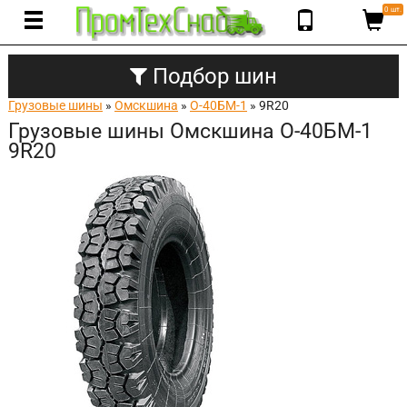
0 шт.
Подбор шин
Грузовые шины
»
Омскшина
»
О-40БМ-1
» 9R20
Грузовые шины Омскшина О-40БМ-1
9R20