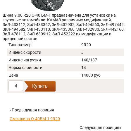
Шина 9.00 R20 О-40 БМ-1 предназначена для установки на
грузовые автомобили: КАМАЗ различных модификаций,
ЗиЛ-433112, ЗиЛ-433362, ЗиЛ-432932, ЗиЛ-494560, ЗиЛ-497442,
ЗиЛ-494582, ЗиЛ-433110, ЗиЛ-433360, ЗиЛ-432930, ЗиЛ-442160,
ЗиЛ-478112, ЗиЛ-6309Н2, ЗиЛ-452222 их модификации и
прицепной состав
Типоразмер
9R20
Индекс скорости
J
Индекс нагрузки
140/137
Норма слойности
14
Цена
14000 руб
Купить
«Предыдущая позиция
Омскшина О-40БМ-1 9R20
Следующая позиция»