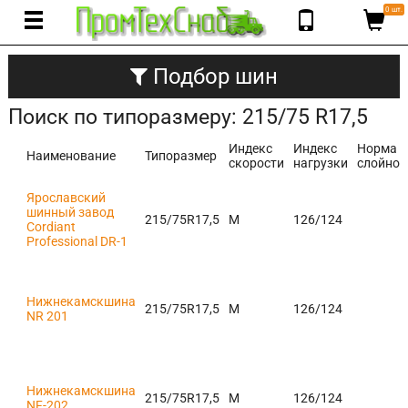
0 шт.
Подбор шин
Поиск по типоразмеру: 215/75 R17,5
Индекс
Индекс
Норма
Наименование
Типоразмер
скорости
нагрузки
слойнос
Ярославский
шинный завод
215/75R17,5
М
126/124
Cordiant
Professional DR-1
Нижнекамскшина
215/75R17,5
M
126/124
NR 201
Нижнекамскшина
215/75R17,5
M
126/124
NF-202