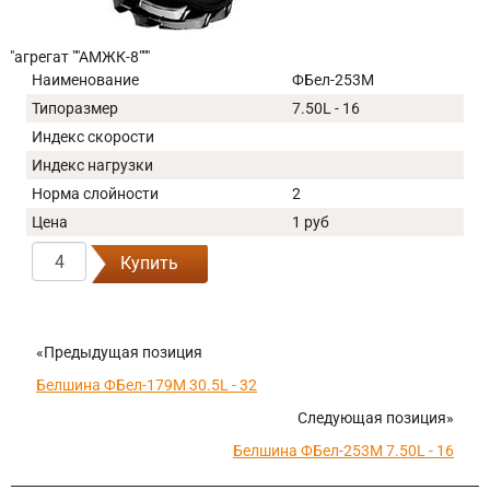
"агрегат ""АМЖК-8"""
Наименование
ФБел-253М
Типоразмер
7.50L - 16
Индекс скорости
Индекс нагрузки
Норма слойности
2
Цена
1 руб
Купить
«Предыдущая позиция
Белшина ФБел-179М 30.5L - 32
Следующая позиция»
Белшина ФБел-253М 7.50L - 16