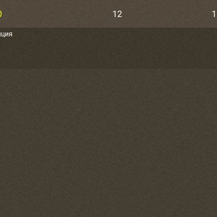
0
12
1
иция