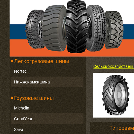
Легкогрузовые шины
Сельскохозяйствен
Nortec
Нижнекамскшина
Грузовые шины
Michelin
GoodYear
Типораз
Sava