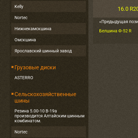
Kelly
16.0 R2
Nortec
«Предыдущая поз
Нижнекамскшина
Белшина Ф-52 R
Омскшина
Ярославский шинный завод
Грузовые диски
ASTERRO
Сельскохозяйственные
шины
Резина 5.00-10 В-19а
производится Алтайским шинным
комбинатом.
Nortec