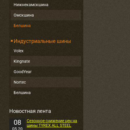
Нижнекамскшина
Омскшина
Белшина
Индустриальные шины
Volex
Kingnate
GoodYear
Nortec
Белшина
Новостная лента
08
Сезонное снижение цен на
шины TYREX ALL STEEL
05.20