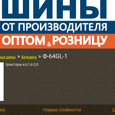
»
» Ф-64GL-1
ные шины
Белшина
тракторы кл,1,4-2,0
мер
Норма слойности