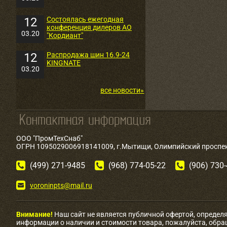
12
Состоялась ежегодная
конференция дилеров АО
03.20
"Кордиант"
12
Распродажа шин 16.9-24
KINGNATE
03.20
все новости»
ООО "ПромТехСнаб"
ОГРН 1095029006918141009, г.Мытищи, Олимпийский проспект
(499) 271-9485
(968) 774-05-22
(906) 730
voroninpts@mail.ru
Внимание!
Наш сайт не является публичной офертой, определ
информации о наличии и стоимости товара, пожалуйста, обр