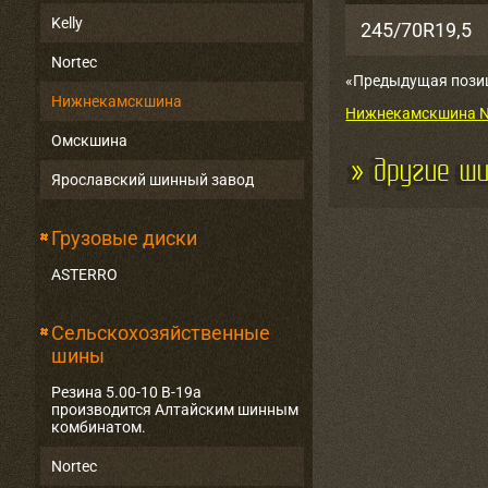
Kelly
245/70R19,5
Nortec
«Предыдущая пози
Нижнекамскшина
Нижнекамскшина NF
Омскшина
Ярославский шинный завод
Грузовые диски
ASTERRO
Сельскохозяйственные
шины
Резина 5.00-10 В-19а
производится Алтайским шинным
комбинатом.
Nortec