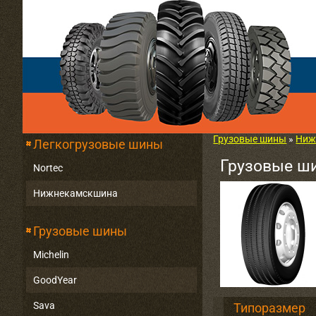
Грузовые шины
»
Ниж
Легкогрузовые шины
Грузовые ш
Nortec
Нижнекамскшина
Грузовые шины
Michelin
GoodYear
Sava
Типоразмер