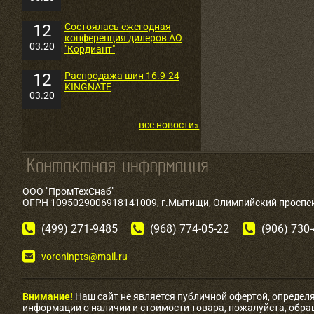
12
Состоялась ежегодная
конференция дилеров АО
03.20
"Кордиант"
12
Распродажа шин 16.9-24
KINGNATE
03.20
все новости»
ООО "ПромТехСнаб"
ОГРН 1095029006918141009, г.Мытищи, Олимпийский проспект
(499) 271-9485
(968) 774-05-22
(906) 730
voroninpts@mail.ru
Внимание!
Наш сайт не является публичной офертой, определ
информации о наличии и стоимости товара, пожалуйста, обр