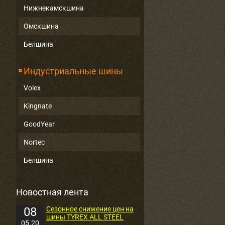
Нижнекамскшина
Омскшина
Белшина
Индустриальные шины
Volex
Kingnate
GoodYear
Nortec
Белшина
Новостная лента
08
Сезонное снижение цен на
шины TYREX ALL STEEL
05.20