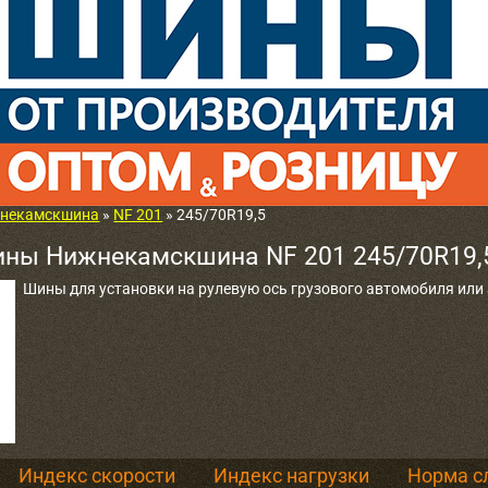
некамскшина
»
NF 201
» 245/70R19,5
ины Нижнекамскшина NF 201 245/70R19,
Шины для установки на рулевую ось грузового автомобиля ил
Индекс скорости
Индекс нагрузки
Норма с