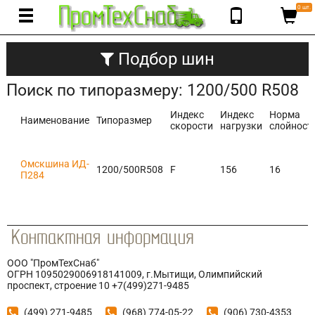
0 шт.
Подбор шин
Поиск по типоразмеру: 1200/500 R508
Индекс
Индекс
Норма
Наименование
Типоразмер
скорости
нагрузки
слойност
Омскшина ИД-
1200/500R508
F
156
16
П284
ООО "ПромТехСнаб"
ОГРН 1095029006918141009, г.Мытищи, Олимпийский
проспект, строение 10 +7(499)271-9485
(499) 271-9485
(968) 774-05-22
(906) 730-4353