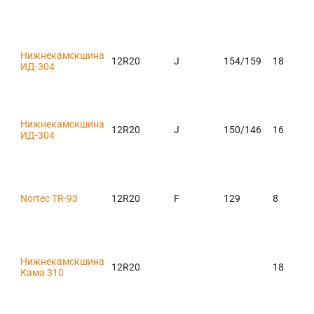
Нижнекамскшина
12R20
J
154/159
18
ИД-304
Нижнекамскшина
12R20
J
150/146
16
ИД-304
Nortec TR-93
12R20
F
129
8
Нижнекамскшина
12R20
18
Кама 310