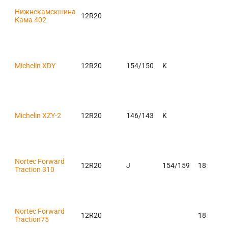
Нижнекамскшина
12R20
Кама 402
Michelin XDY
12R20
154/150
K
Michelin XZY-2
12R20
146/143
K
Nortec Forward
12R20
J
154/159
18
Traction 310
Nortec Forward
12R20
18
Traction75