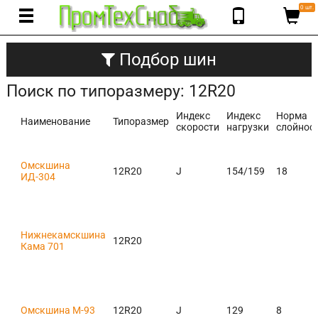
0 шт.
Подбор шин
Поиск по типоразмеру: 12R20
Индекс
Индекс
Норма
Наименование
Типоразмер
скорости
нагрузки
слойнос
Омскшина
12R20
J
154/159
18
ИД-304
Нижнекамскшина
12R20
Кама 701
Омскшина М-93
12R20
J
129
8