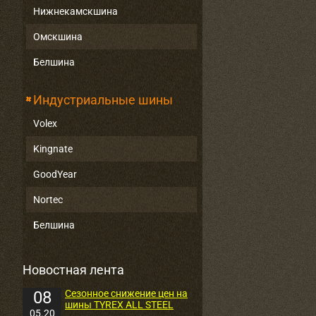
Нижнекамскшина
Омскшина
Белшина
Индустриальные шины
Volex
Kingnate
GoodYear
Nortec
Белшина
Новостная лента
08
Сезонное снижение цен на
шины TYREX ALL STEEL
05.20