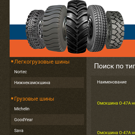
Легкогрузовые шины
Поиск по ти
Nortec
Наименование
Нижнекамскшина
Грузовые шины
Омскшина О-47А н
Michelin
GoodYear
Sava
Омскшина О-47А н