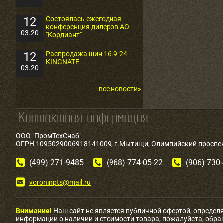
12
Состоялась ежегодная
конференция дилеров АО
03.20
"Кордиант"
12
Распродажа шин 16.9-24
KINGNATE
03.20
все новости»
ООО "ПромТехСнаб"
ОГРН 1095029006918141009, г.Мытищи, Олимпийский проспект
(499) 271-9485
(968) 774-05-22
(906) 730
voroninpts@mail.ru
Внимание!
Наш сайт не является публичной офертой, определ
информации о наличии и стоимости товара, пожалуйста, обр