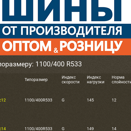
поразмеру: 1100/400 R533
Индекс
Индекс
Норма
Типоразмер
скорости
нагрузки
слойност
с12
1100/400R533
G
145
12
с14
1100/400R533
G
149
14