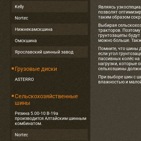
Kelly
Являясь узкоспециа
позволят оптимизир
таким образом сокр
Nortec
Выбирая сельскохоз
Нижнекамскшина
тракторов. Поэтому 
грунтозацепы будут
можно больше. Такж
Омскшина
Помните, что шины 
Ярославский шинный завод
если угол грунтоза
пассивных колёс на
нагрузки, которые 
Грузовые диски
сельхозшины должн
При выборе шин с ш
ASTERRO
влажностью и малой
Сельскохозяйственные
шины
Резина 5.00-10 В-19а
производится Алтайским шинным
комбинатом.
Nortec