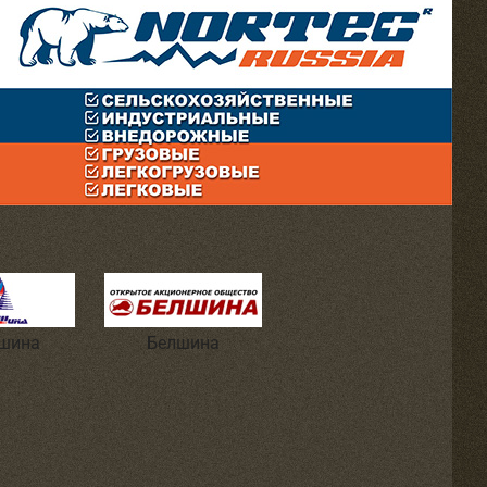
шина
Белшина