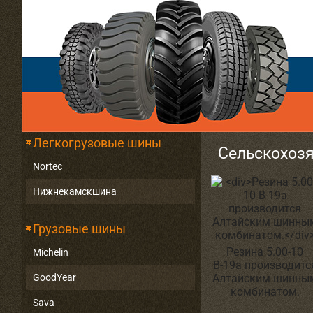
Легкогрузовые шины
Сельскохоз
Nortec
Нижнекамскшина
Грузовые шины
Резина 5.00-10
Michelin
В-19а производитс
GoodYear
Алтайским шинны
комбинатом.
Sava