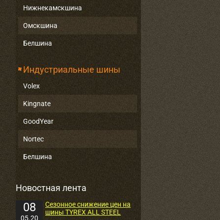
Нижнекамскшина
Омскшина
Белшина
Индустриальные шины
Volex
Kingnate
GoodYear
Nortec
Белшина
Новостная лента
08
Сезонное снижение цен на
шины TYREX ALL STEEL
05.20