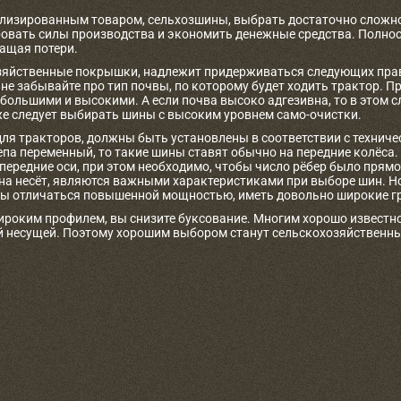
лизированным товаром, сельхозшины, выбрать достаточно сложно
овать силы производства и экономить денежные средства. Полност
ащая потери.
яйственные покрышки, надлежит придерживаться следующих прави
не забывайте про тип почвы, по которому будет ходить трактор. 
 большими и высокими. А если почва высоко адгезивна, то в этом 
е следует выбирать шины с высоким уровнем само-очистки.
для тракторов, должны быть установлены в соответствии с технич
цепа переменный, то такие шины ставят обычно на передние колёса
 передние оси, при этом необходимо, чтобы число рёбер было пря
она несёт, являются важными характеристиками при выборе шин. Н
ы отличаться повышенной мощностью, иметь довольно широкие гр
ироким профилем, вы снизите буксование. Многим хорошо известно
 несущей. Поэтому хорошим выбором станут сельскохозяйственн