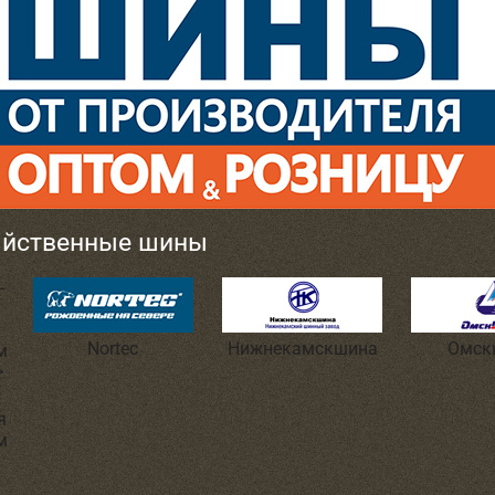
яйственные шины
Nortec
Нижнекамскшина
Омск
я
м