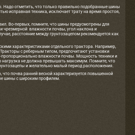
. Надо отметить, что только правильно подобранные шины
ью исправная техника, исключает трату на время простоя,
л. Во-первых, помните, что шины предусмотрены для
При чрезмерной влажности почвы, угол наклона и
случае, расстояние между грунтозацепом рекомендуется как
ескими характеристиками отдельного трактора. Например,
. Тракторы с реберным типом, предпочитают установки
мо-пропорционально влажности почвы. Мощность техники и
о нагрузка не должна превышать максимум. Помните, что
унтозацепы и желательно малый период расположения.
, что почва ранней весной характеризуется повышенной
ые шины с широким профилем.