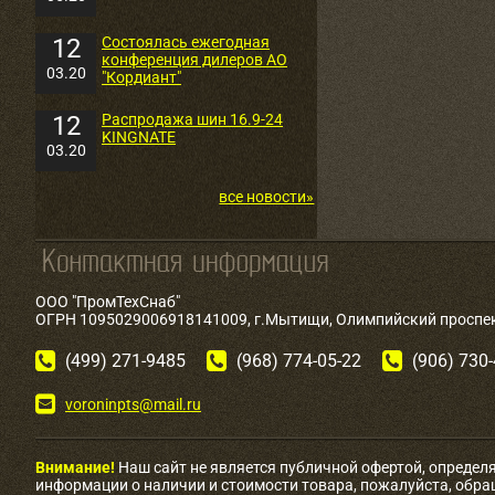
12
Состоялась ежегодная
конференция дилеров АО
03.20
"Кордиант"
12
Распродажа шин 16.9-24
KINGNATE
03.20
все новости»
ООО "ПромТехСнаб"
ОГРН 1095029006918141009, г.Мытищи, Олимпийский проспект
(499) 271-9485
(968) 774-05-22
(906) 730
voroninpts@mail.ru
Внимание!
Наш сайт не является публичной офертой, определ
информации о наличии и стоимости товара, пожалуйста, обр