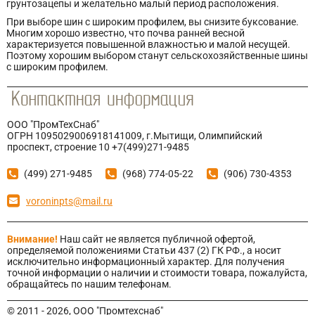
грунтозацепы и желательно малый период расположения.
При выборе шин с широким профилем, вы снизите буксование.
Многим хорошо известно, что почва ранней весной
характеризуется повышенной влажностью и малой несущей.
Поэтому хорошим выбором станут сельскохозяйственные шины
с широким профилем.
ООО "ПромТехСнаб"
ОГРН 1095029006918141009, г.Мытищи, Олимпийский
проспект, строение 10 +7(499)271-9485
(499) 271-9485
(968) 774-05-22
(906) 730-4353
voroninpts@mail.ru
Внимание!
Наш сайт не является публичной офертой,
определяемой положениями Статьи 437 (2) ГК РФ., а носит
исключительно информационный характер. Для получения
точной информации о наличии и стоимости товара, пожалуйста,
обращайтесь по нашим телефонам.
© 2011 - 2026, ООО "Промтехснаб"