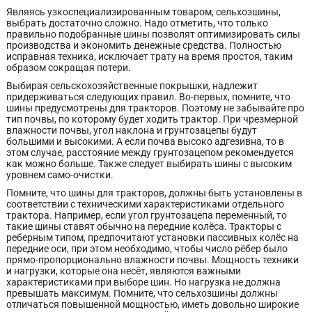
Являясь узкоспециализированным товаром, сельхозшины,
выбрать достаточно сложно. Надо отметить, что только
правильно подобранные шины позволят оптимизировать силы
производства и экономить денежные средства. Полностью
исправная техника, исключает трату на время простоя, таким
образом сокращая потери.
Выбирая сельскохозяйственные покрышки, надлежит
придерживаться следующих правил. Во-первых, помните, что
шины предусмотрены для тракторов. Поэтому не забывайте про
тип почвы, по которому будет ходить трактор. При чрезмерной
влажности почвы, угол наклона и грунтозацепы будут
большими и высокими. А если почва высоко адгезивна, то в
этом случае, расстояние между грунтозацепом рекомендуется
как можно больше. Также следует выбирать шины с высоким
уровнем само-очистки.
Помните, что шины для тракторов, должны быть установлены в
соответствии с техническими характеристиками отдельного
трактора. Например, если угол грунтозацепа переменный, то
такие шины ставят обычно на передние колёса. Тракторы с
реберным типом, предпочитают установки пассивных колёс на
передние оси, при этом необходимо, чтобы число рёбер было
прямо-пропорционально влажности почвы. Мощность техники
и нагрузки, которые она несёт, являются важными
характеристиками при выборе шин. Но нагрузка не должна
превышать максимум. Помните, что сельхозшины должны
отличаться повышенной мощностью, иметь довольно широкие