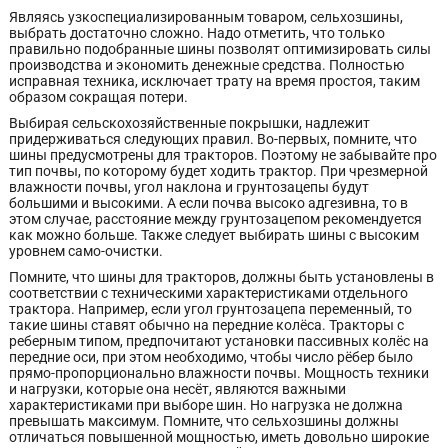
Являясь узкоспециализированным товаром, сельхозшины,
выбрать достаточно сложно. Надо отметить, что только
правильно подобранные шины позволят оптимизировать силы
производства и экономить денежные средства. Полностью
исправная техника, исключает трату на время простоя, таким
образом сокращая потери.
Выбирая сельскохозяйственные покрышки, надлежит
придерживаться следующих правил. Во-первых, помните, что
шины предусмотрены для тракторов. Поэтому не забывайте про
тип почвы, по которому будет ходить трактор. При чрезмерной
влажности почвы, угол наклона и грунтозацепы будут
большими и высокими. А если почва высоко адгезивна, то в
этом случае, расстояние между грунтозацепом рекомендуется
как можно больше. Также следует выбирать шины с высоким
уровнем само-очистки.
Помните, что шины для тракторов, должны быть установлены в
соответствии с техническими характеристиками отдельного
трактора. Например, если угол грунтозацепа переменный, то
такие шины ставят обычно на передние колёса. Тракторы с
реберным типом, предпочитают установки пассивных колёс на
передние оси, при этом необходимо, чтобы число рёбер было
прямо-пропорционально влажности почвы. Мощность техники
и нагрузки, которые она несёт, являются важными
характеристиками при выборе шин. Но нагрузка не должна
превышать максимум. Помните, что сельхозшины должны
отличаться повышенной мощностью, иметь довольно широкие