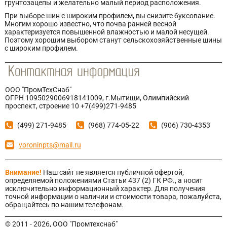
грунтозацепы и желательно малый период расположения.
При выборе шин с широким профилем, вы снизите буксование.
Многим хорошо известно, что почва ранней весной
характеризуется повышенной влажностью и малой несущей.
Поэтому хорошим выбором станут сельскохозяйственные шины
с широким профилем.
ООО "ПромТехСнаб"
ОГРН 1095029006918141009, г.Мытищи, Олимпийский
проспект, строение 10 +7(499)271-9485
(499) 271-9485
(968) 774-05-22
(906) 730-4353
voroninpts@mail.ru
Внимание!
Наш сайт не является публичной офертой,
определяемой положениями Статьи 437 (2) ГК РФ., а носит
исключительно информационный характер. Для получения
точной информации о наличии и стоимости товара, пожалуйста,
обращайтесь по нашим телефонам.
© 2011 - 2026, ООО "Промтехснаб"