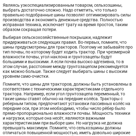
Являясь узкоспециализированным товаром, сельхозшины,
выбрать достаточно сложно. Надо отметить, что только
правильно подобранные шины позволят оптимизировать силы
производства и экономить денежные средства. Полностью
исправная техника, исключает трату на время простоя, таким
образом сокращая потери.
Выбирая сельскохозяйственные покрышки, надлежит
придерживаться следующих правил. Во-первых, помните, что
шины предусмотрены для тракторов. Поэтому не забывайте про
тип почвы, по которому будет ходить трактор. При чрезмерной
влажности почвы, угол наклона и грунтозацепы будут
большими и высокими. А если почва высоко адгезивна, то в
этом случае, расстояние между грунтозацепом рекомендуется
как можно больше. Также следует выбирать шины с высоким
уровнем само-очистки.
Помните, что шины для тракторов, должны быть установлены в
соответствии с техническими характеристиками отдельного
трактора. Например, если угол грунтозацепа переменный, то
такие шины ставят обычно на передние колёса. Тракторы с
реберным типом, предпочитают установки пассивных колёс на
передние оси, при этом необходимо, чтобы число рёбер было
прямо-пропорционально влажности почвы. Мощность техники
и нагрузки, которые она несёт, являются важными
характеристиками при выборе шин. Но нагрузка не должна
превышать максимум. Помните, что сельхозшины должны
отличаться повышенной мощностью, иметь довольно широкие