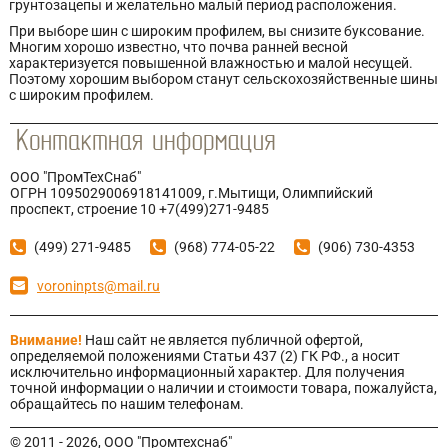
грунтозацепы и желательно малый период расположения.
При выборе шин с широким профилем, вы снизите буксование.
Многим хорошо известно, что почва ранней весной
характеризуется повышенной влажностью и малой несущей.
Поэтому хорошим выбором станут сельскохозяйственные шины
с широким профилем.
ООО "ПромТехСнаб"
ОГРН 1095029006918141009, г.Мытищи, Олимпийский
проспект, строение 10 +7(499)271-9485
(499) 271-9485
(968) 774-05-22
(906) 730-4353
voroninpts@mail.ru
Внимание!
Наш сайт не является публичной офертой,
определяемой положениями Статьи 437 (2) ГК РФ., а носит
исключительно информационный характер. Для получения
точной информации о наличии и стоимости товара, пожалуйста,
обращайтесь по нашим телефонам.
© 2011 - 2026, ООО "Промтехснаб"