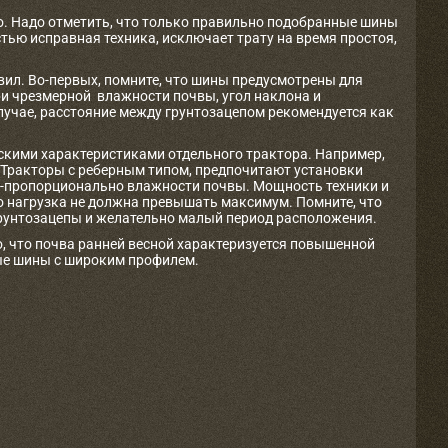
. Надо отметить, что только правильно подобранные шины
ью исправная техника, исключает трату на время простоя,
л. Во-первых, помните, что шины предусмотрены для
При чрезмерной влажности почвы, угол наклона и
случае, расстояние между грунтозацепом рекомендуется как
ескими характеристиками отдельного трактора. Например,
. Тракторы с реберным типом, предпочитают установки
мо-пропорционально влажности почвы. Мощность техники и
о нагрузка не должна превышать максимум. Помните, что
унтозацепы и желательно малый период расположения.
, что почва ранней весной характеризуется повышенной
ые шины с широким профилем.