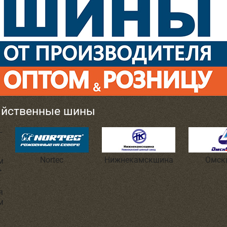
яйственные шины
Nortec
Нижнекамскшина
Омск
я
м