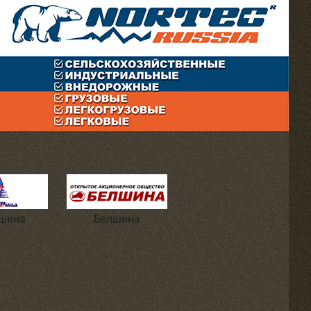
шина
Белшина