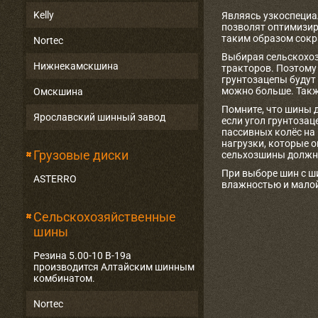
Kelly
Являясь узкоспециа
позволят оптимизир
таким образом сокр
Nortec
Выбирая сельскохоз
Нижнекамскшина
тракторов. Поэтому 
грунтозацепы будут
можно больше. Такж
Омскшина
Помните, что шины 
Ярославский шинный завод
если угол грунтоза
пассивных колёс на
нагрузки, которые 
Грузовые диски
сельхозшины должн
При выборе шин с ш
ASTERRO
влажностью и малой
Сельскохозяйственные
шины
Резина 5.00-10 В-19а
производится Алтайским шинным
комбинатом.
Nortec