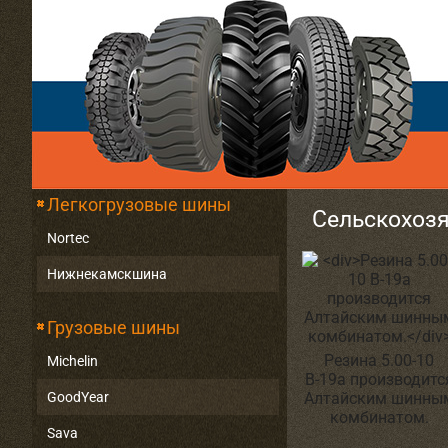
Легкогрузовые шины
Сельскохоз
Nortec
Нижнекамскшина
Грузовые шины
Резина 5.00-10
Michelin
В-19а производитс
GoodYear
Алтайским шинны
комбинатом.
Sava