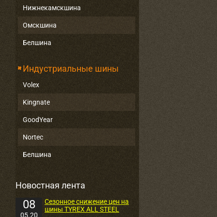
Нижнекамскшина
Омскшина
Белшина
Индустриальные шины
Volex
Kingnate
GoodYear
Nortec
Белшина
Новостная лента
08
Сезонное снижение цен на
шины TYREX ALL STEEL
05.20