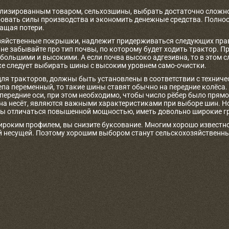
лизированным товаром, сельхозшины, выбрать достаточно сложно
овать силы производства и экономить денежные средства. Полност
ащая потери.
яйственные покрышки, надлежит придерживаться следующих прави
не забывайте про тип почвы, по которому будет ходить трактор. 
 большими и высокими. А если почва высоко адгезивна, то в этом 
е следует выбирать шины с высоким уровнем само-очистки.
для тракторов, должны быть установлены в соответствии с технич
цепа переменный, то такие шины ставят обычно на передние колёса
 передние оси, при этом необходимо, чтобы число рёбер было пря
она несёт, являются важными характеристиками при выборе шин. Н
ы отличаться повышенной мощностью, иметь довольно широкие гр
ироким профилем, вы снизите буксование. Многим хорошо известно
 несущей. Поэтому хорошим выбором станут сельскохозяйственн