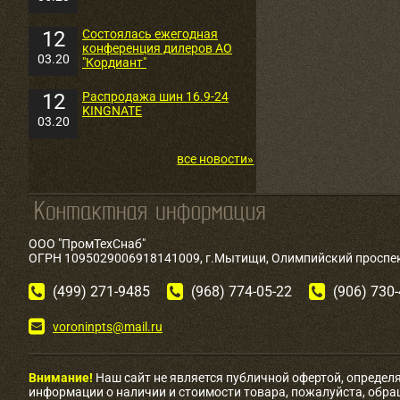
12
Состоялась ежегодная
конференция дилеров АО
03.20
"Кордиант"
12
Распродажа шин 16.9-24
KINGNATE
03.20
все новости»
ООО "ПромТехСнаб"
ОГРН 1095029006918141009, г.Мытищи, Олимпийский проспект
(499) 271-9485
(968) 774-05-22
(906) 730
voroninpts@mail.ru
Внимание!
Наш сайт не является публичной офертой, определ
информации о наличии и стоимости товара, пожалуйста, обр