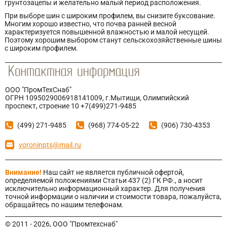
грунтозацепы и желательно малый период расположения.
При выборе шин с широким профилем, вы снизите буксование.
Многим хорошо известно, что почва ранней весной
характеризуется повышенной влажностью и малой несущей.
Поэтому хорошим выбором станут сельскохозяйственные шины
с широким профилем.
ООО "ПромТехСнаб"
ОГРН 1095029006918141009, г.Мытищи, Олимпийский
проспект, строение 10 +7(499)271-9485
(499) 271-9485
(968) 774-05-22
(906) 730-4353
voroninpts@mail.ru
Внимание!
Наш сайт не является публичной офертой,
определяемой положениями Статьи 437 (2) ГК РФ., а носит
исключительно информационный характер. Для получения
точной информации о наличии и стоимости товара, пожалуйста,
обращайтесь по нашим телефонам.
© 2011 - 2026, ООО "Промтехснаб"