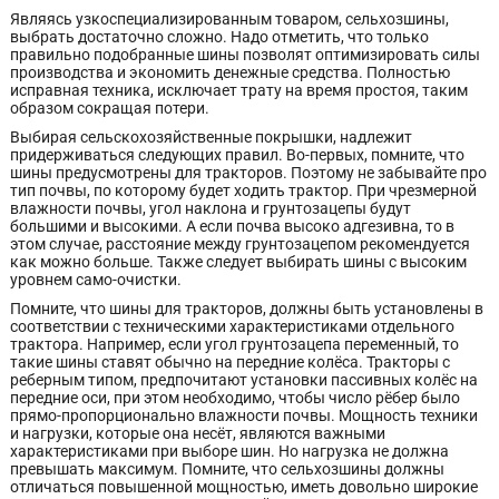
Являясь узкоспециализированным товаром, сельхозшины,
выбрать достаточно сложно. Надо отметить, что только
правильно подобранные шины позволят оптимизировать силы
производства и экономить денежные средства. Полностью
исправная техника, исключает трату на время простоя, таким
образом сокращая потери.
Выбирая сельскохозяйственные покрышки, надлежит
придерживаться следующих правил. Во-первых, помните, что
шины предусмотрены для тракторов. Поэтому не забывайте про
тип почвы, по которому будет ходить трактор. При чрезмерной
влажности почвы, угол наклона и грунтозацепы будут
большими и высокими. А если почва высоко адгезивна, то в
этом случае, расстояние между грунтозацепом рекомендуется
как можно больше. Также следует выбирать шины с высоким
уровнем само-очистки.
Помните, что шины для тракторов, должны быть установлены в
соответствии с техническими характеристиками отдельного
трактора. Например, если угол грунтозацепа переменный, то
такие шины ставят обычно на передние колёса. Тракторы с
реберным типом, предпочитают установки пассивных колёс на
передние оси, при этом необходимо, чтобы число рёбер было
прямо-пропорционально влажности почвы. Мощность техники
и нагрузки, которые она несёт, являются важными
характеристиками при выборе шин. Но нагрузка не должна
превышать максимум. Помните, что сельхозшины должны
отличаться повышенной мощностью, иметь довольно широкие