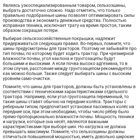
Являясь узкоспециализированным товаром, сельхозшины,
выбрать достаточно сложно. Надо отметить, что только
правильно подобранные шины позволят оптимизировать силы
производства и экономить денежные средства. Полностью
исправная техника, исключает трату на время простоя, таким
образом сокращая потери.
Выбирая сельскохозяйственные покрышки, надлежит
придерживаться следующих правил. Во-первых, помните, что
шины предусмотрены для тракторов. Поэтому не забывайте про
тип почвы, по которому будет ходить трактор. При чрезмерной
влажности почвы, угол наклона и грунтозацепы будут
большими и высокими. А если почва высоко адгезивна, то в
этом случае, расстояние между грунтозацепом рекомендуется
как можно больше. Также следует выбирать шины с высоким
уровнем само-очистки.
Помните, что шины для тракторов, должны быть установлены в
соответствии с техническими характеристиками отдельного
трактора. Например, если угол грунтозацепа переменный, то
такие шины ставят обычно на передние колёса. Тракторы с
реберным типом, предпочитают установки пассивных колёс на
передние оси, при этом необходимо, чтобы число рёбер было
прямо-пропорционально влажности почвы. Мощность техники
и нагрузки, которые она несёт, являются важными
характеристиками при выборе шин. Но нагрузка не должна
превышать максимум. Помните, что сельхозшины должны
отличаться повышенной мощностью, иметь довольно широкие