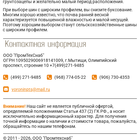
грунтозацепы и желательно малый период расположения.
При выборе шин с широким профилем, вы снизите буксование.
Многим хорошо известно, что почва ранней весной
характеризуется повышенной влажностью и малой несущей.
Поэтому хорошим выбором станут сельскохозяйственные шины
с широким профилем.
ООО "ПромТехСнаб"
ОГРН 1095029006918141009, г.Мытищи, Олимпийский
проспект, строение 10 +7(499)271-9485
(499) 271-9485
(968) 774-05-22
(906) 730-4353
voroninpts@mail.ru
Внимание!
Наш сайт не является публичной офертой,
определяемой положениями Статьи 437 (2) ГК РФ., а носит
исключительно информационный характер. Для получения
точной информации о наличии и стоимости товара, пожалуйста,
обращайтесь по нашим телефонам.
© 2011 - 2026, ООО "Промтехснаб"