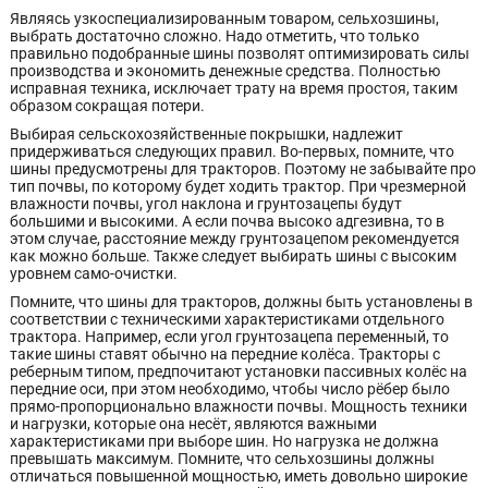
Являясь узкоспециализированным товаром, сельхозшины,
выбрать достаточно сложно. Надо отметить, что только
правильно подобранные шины позволят оптимизировать силы
производства и экономить денежные средства. Полностью
исправная техника, исключает трату на время простоя, таким
образом сокращая потери.
Выбирая сельскохозяйственные покрышки, надлежит
придерживаться следующих правил. Во-первых, помните, что
шины предусмотрены для тракторов. Поэтому не забывайте про
тип почвы, по которому будет ходить трактор. При чрезмерной
влажности почвы, угол наклона и грунтозацепы будут
большими и высокими. А если почва высоко адгезивна, то в
этом случае, расстояние между грунтозацепом рекомендуется
как можно больше. Также следует выбирать шины с высоким
уровнем само-очистки.
Помните, что шины для тракторов, должны быть установлены в
соответствии с техническими характеристиками отдельного
трактора. Например, если угол грунтозацепа переменный, то
такие шины ставят обычно на передние колёса. Тракторы с
реберным типом, предпочитают установки пассивных колёс на
передние оси, при этом необходимо, чтобы число рёбер было
прямо-пропорционально влажности почвы. Мощность техники
и нагрузки, которые она несёт, являются важными
характеристиками при выборе шин. Но нагрузка не должна
превышать максимум. Помните, что сельхозшины должны
отличаться повышенной мощностью, иметь довольно широкие