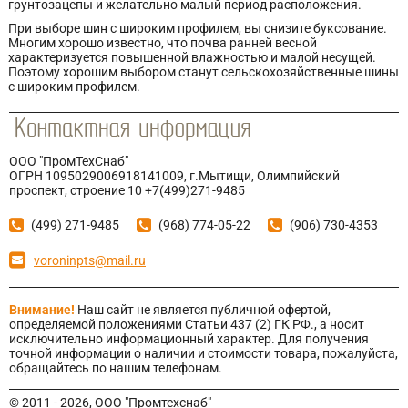
грунтозацепы и желательно малый период расположения.
При выборе шин с широким профилем, вы снизите буксование.
Многим хорошо известно, что почва ранней весной
характеризуется повышенной влажностью и малой несущей.
Поэтому хорошим выбором станут сельскохозяйственные шины
с широким профилем.
ООО "ПромТехСнаб"
ОГРН 1095029006918141009, г.Мытищи, Олимпийский
проспект, строение 10 +7(499)271-9485
(499) 271-9485
(968) 774-05-22
(906) 730-4353
voroninpts@mail.ru
Внимание!
Наш сайт не является публичной офертой,
определяемой положениями Статьи 437 (2) ГК РФ., а носит
исключительно информационный характер. Для получения
точной информации о наличии и стоимости товара, пожалуйста,
обращайтесь по нашим телефонам.
© 2011 - 2026, ООО "Промтехснаб"