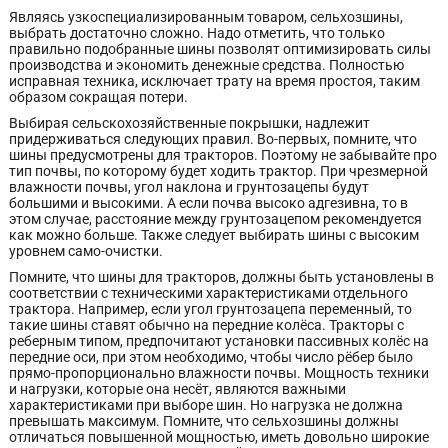
Являясь узкоспециализированным товаром, сельхозшины,
выбрать достаточно сложно. Надо отметить, что только
правильно подобранные шины позволят оптимизировать силы
производства и экономить денежные средства. Полностью
исправная техника, исключает трату на время простоя, таким
образом сокращая потери.
Выбирая сельскохозяйственные покрышки, надлежит
придерживаться следующих правил. Во-первых, помните, что
шины предусмотрены для тракторов. Поэтому не забывайте про
тип почвы, по которому будет ходить трактор. При чрезмерной
влажности почвы, угол наклона и грунтозацепы будут
большими и высокими. А если почва высоко адгезивна, то в
этом случае, расстояние между грунтозацепом рекомендуется
как можно больше. Также следует выбирать шины с высоким
уровнем само-очистки.
Помните, что шины для тракторов, должны быть установлены в
соответствии с техническими характеристиками отдельного
трактора. Например, если угол грунтозацепа переменный, то
такие шины ставят обычно на передние колёса. Тракторы с
реберным типом, предпочитают установки пассивных колёс на
передние оси, при этом необходимо, чтобы число рёбер было
прямо-пропорционально влажности почвы. Мощность техники
и нагрузки, которые она несёт, являются важными
характеристиками при выборе шин. Но нагрузка не должна
превышать максимум. Помните, что сельхозшины должны
отличаться повышенной мощностью, иметь довольно широкие