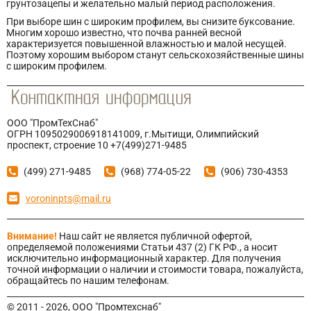
грунтозацепы и желательно малый период расположения.
При выборе шин с широким профилем, вы снизите буксование.
Многим хорошо известно, что почва ранней весной
характеризуется повышенной влажностью и малой несущей.
Поэтому хорошим выбором станут сельскохозяйственные шины
с широким профилем.
ООО "ПромТехСнаб"
ОГРН 1095029006918141009, г.Мытищи, Олимпийский
проспект, строение 10 +7(499)271-9485
(499) 271-9485
(968) 774-05-22
(906) 730-4353
voroninpts@mail.ru
Внимание!
Наш сайт не является публичной офертой,
определяемой положениями Статьи 437 (2) ГК РФ., а носит
исключительно информационный характер. Для получения
точной информации о наличии и стоимости товара, пожалуйста,
обращайтесь по нашим телефонам.
© 2011 - 2026, ООО "Промтехснаб"