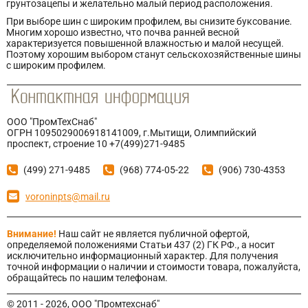
грунтозацепы и желательно малый период расположения.
При выборе шин с широким профилем, вы снизите буксование.
Многим хорошо известно, что почва ранней весной
характеризуется повышенной влажностью и малой несущей.
Поэтому хорошим выбором станут сельскохозяйственные шины
с широким профилем.
ООО "ПромТехСнаб"
ОГРН 1095029006918141009, г.Мытищи, Олимпийский
проспект, строение 10 +7(499)271-9485
(499) 271-9485
(968) 774-05-22
(906) 730-4353
voroninpts@mail.ru
Внимание!
Наш сайт не является публичной офертой,
определяемой положениями Статьи 437 (2) ГК РФ., а носит
исключительно информационный характер. Для получения
точной информации о наличии и стоимости товара, пожалуйста,
обращайтесь по нашим телефонам.
© 2011 - 2026, ООО "Промтехснаб"