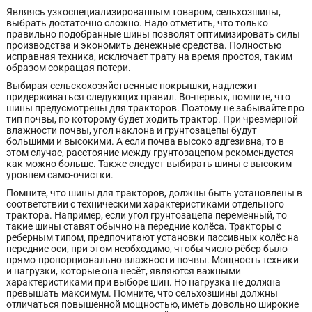
Являясь узкоспециализированным товаром, сельхозшины,
выбрать достаточно сложно. Надо отметить, что только
правильно подобранные шины позволят оптимизировать силы
производства и экономить денежные средства. Полностью
исправная техника, исключает трату на время простоя, таким
образом сокращая потери.
Выбирая сельскохозяйственные покрышки, надлежит
придерживаться следующих правил. Во-первых, помните, что
шины предусмотрены для тракторов. Поэтому не забывайте про
тип почвы, по которому будет ходить трактор. При чрезмерной
влажности почвы, угол наклона и грунтозацепы будут
большими и высокими. А если почва высоко адгезивна, то в
этом случае, расстояние между грунтозацепом рекомендуется
как можно больше. Также следует выбирать шины с высоким
уровнем само-очистки.
Помните, что шины для тракторов, должны быть установлены в
соответствии с техническими характеристиками отдельного
трактора. Например, если угол грунтозацепа переменный, то
такие шины ставят обычно на передние колёса. Тракторы с
реберным типом, предпочитают установки пассивных колёс на
передние оси, при этом необходимо, чтобы число рёбер было
прямо-пропорционально влажности почвы. Мощность техники
и нагрузки, которые она несёт, являются важными
характеристиками при выборе шин. Но нагрузка не должна
превышать максимум. Помните, что сельхозшины должны
отличаться повышенной мощностью, иметь довольно широкие