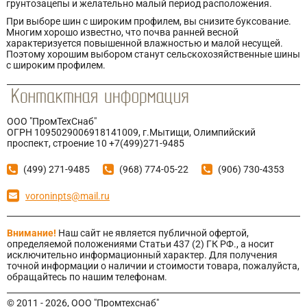
грунтозацепы и желательно малый период расположения.
При выборе шин с широким профилем, вы снизите буксование.
Многим хорошо известно, что почва ранней весной
характеризуется повышенной влажностью и малой несущей.
Поэтому хорошим выбором станут сельскохозяйственные шины
с широким профилем.
ООО "ПромТехСнаб"
ОГРН 1095029006918141009, г.Мытищи, Олимпийский
проспект, строение 10 +7(499)271-9485
(499) 271-9485
(968) 774-05-22
(906) 730-4353
voroninpts@mail.ru
Внимание!
Наш сайт не является публичной офертой,
определяемой положениями Статьи 437 (2) ГК РФ., а носит
исключительно информационный характер. Для получения
точной информации о наличии и стоимости товара, пожалуйста,
обращайтесь по нашим телефонам.
© 2011 - 2026, ООО "Промтехснаб"