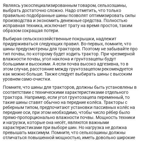
Являясь узкоспециализированным товаром, сельхозшины,
выбрать достаточно сложно. Надо отметить, что только
правильно подобранные шины позволят оптимизировать силы
производства и экономить денежные средства. Полностью
исправная техника, исключает трату на время простоя, таким
образом сокращая потери.
Выбирая сельскохозяйственные покрышки, надлежит
придерживаться следующих правил. Во-первых, помните, что
шины предусмотрены для тракторов. Поэтому не забывайте про
тип почвы, по которому будет ходить трактор. При чрезмерной
влажности почвы, угол наклона и грунтозацепы будут
большими и высокими. А если почва высоко адгезивна, то в
этом случае, расстояние между грунтозацепом рекомендуется
как можно больше. Также следует выбирать шины с высоким
уровнем само-очистки.
Помните, что шины для тракторов, должны быть установлены в
соответствии с техническими характеристиками отдельного
трактора. Например, если угол грунтозацепа переменный, то
такие шины ставят обычно на передние колёса. Тракторы с
реберным типом, предпочитают установки пассивных колёс на
передние оси, при этом необходимо, чтобы число рёбер было
прямо-пропорционально влажности почвы. Мощность техники
и нагрузки, которые она несёт, являются важными
характеристиками при выборе шин. Но нагрузка не должна
превышать максимум. Помните, что сельхозшины должны
отличаться повышенной мощностью, иметь довольно широкие