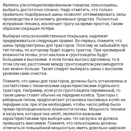
Являясь узкоспециализированным товаром, сельхозшины,
выбрать достаточно сложно. Надо отметить, что только
правильно подобранные шины позволят оптимизировать силы
производства и экономить денежные средства. Полностью
исправная техника, исключает трату на время простоя, таким
образом сокращая потери.
Выбирая сельскохозяйственные покрышки, надлежит
придерживаться следующих правил. Во-первых, помните, что
шины предусмотрены для тракторов. Поэтому не забывайте про
тип почвы, по которому будет ходить трактор. При чрезмерной
влажности почвы, угол наклона и грунтозацепы будут
большими и высокими. А если почва высоко адгезивна, то в
этом случае, расстояние между грунтозацепом рекомендуется
как можно больше. Также следует выбирать шины с высоким
уровнем само-очистки.
Помните, что шины для тракторов, должны быть установлены в
соответствии с техническими характеристиками отдельного
трактора. Например, если угол грунтозацепа переменный, то
такие шины ставят обычно на передние колёса. Тракторы с
реберным типом, предпочитают установки пассивных колёс на
передние оси, при этом необходимо, чтобы число рёбер было
прямо-пропорционально влажности почвы. Мощность техники
и нагрузки, которые она несёт, являются важными
характеристиками при выборе шин. Но нагрузка не должна
превышать максимум. Помните, что сельхозшины должны
отличаться повышенной мощностью, иметь довольно широкие