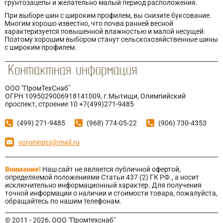
грунтозацепы и желательно малый период расположения.
При выборе шин с широким профилем, вы снизите буксование.
Многим хорошо известно, что почва ранней весной
характеризуется повышенной влажностью и малой несущей.
Поэтому хорошим выбором станут сельскохозяйственные шины
с широким профилем.
ООО "ПромТехСнаб"
ОГРН 1095029006918141009, г.Мытищи, Олимпийский
проспект, строение 10 +7(499)271-9485
(499) 271-9485
(968) 774-05-22
(906) 730-4353
voroninpts@mail.ru
Внимание!
Наш сайт не является публичной офертой,
определяемой положениями Статьи 437 (2) ГК РФ., а носит
исключительно информационный характер. Для получения
точной информации о наличии и стоимости товара, пожалуйста,
обращайтесь по нашим телефонам.
© 2011 - 2026, ООО "Промтехснаб"