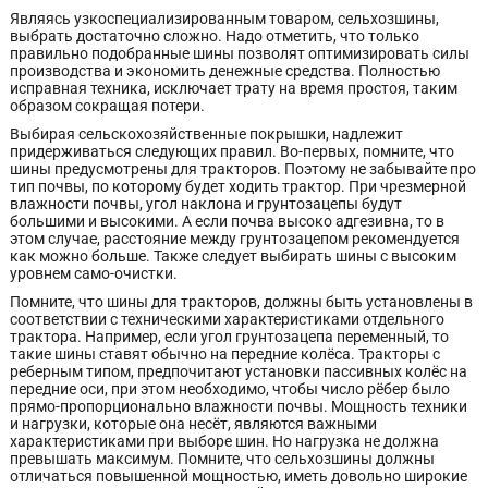
Являясь узкоспециализированным товаром, сельхозшины,
выбрать достаточно сложно. Надо отметить, что только
правильно подобранные шины позволят оптимизировать силы
производства и экономить денежные средства. Полностью
исправная техника, исключает трату на время простоя, таким
образом сокращая потери.
Выбирая сельскохозяйственные покрышки, надлежит
придерживаться следующих правил. Во-первых, помните, что
шины предусмотрены для тракторов. Поэтому не забывайте про
тип почвы, по которому будет ходить трактор. При чрезмерной
влажности почвы, угол наклона и грунтозацепы будут
большими и высокими. А если почва высоко адгезивна, то в
этом случае, расстояние между грунтозацепом рекомендуется
как можно больше. Также следует выбирать шины с высоким
уровнем само-очистки.
Помните, что шины для тракторов, должны быть установлены в
соответствии с техническими характеристиками отдельного
трактора. Например, если угол грунтозацепа переменный, то
такие шины ставят обычно на передние колёса. Тракторы с
реберным типом, предпочитают установки пассивных колёс на
передние оси, при этом необходимо, чтобы число рёбер было
прямо-пропорционально влажности почвы. Мощность техники
и нагрузки, которые она несёт, являются важными
характеристиками при выборе шин. Но нагрузка не должна
превышать максимум. Помните, что сельхозшины должны
отличаться повышенной мощностью, иметь довольно широкие