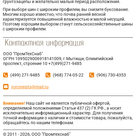
грунтозацепы и желательно малый период расположения.
При выборе шин с широким профилем, вы снизите буксование.
Многим хорошо известно, что почва ранней весной
характеризуется повышенной влажностью и малой несущей.
Поэтому хорошим выбором станут сельскохозяйственные шины
с широким профилем.
ООО "ПромТехСнаб"
ОГРН 1095029006918141009, г.Мытищи, Олимпийский
проспект, строение 10 +7(499)271-9485
(499) 271-9485
(968) 774-05-22
(906) 730-4353
voroninpts@mail.ru
Внимание!
Наш сайт не является публичной офертой,
определяемой положениями Статьи 437 (2) ГК РФ., а носит
исключительно информационный характер. Для получения
точной информации о наличии и стоимости товара, пожалуйста,
обращайтесь по нашим телефонам.
© 2011 - 2026, ООО "Промтехснаб"