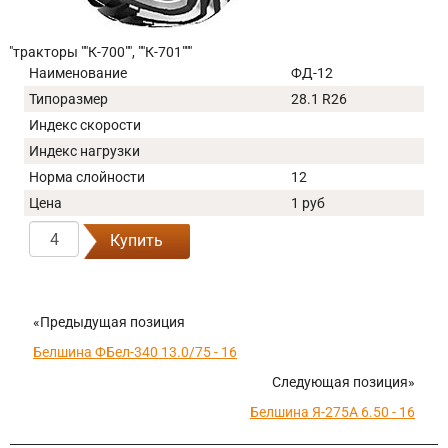
"тракторы ""К-700"", ""К-701"""
Наименование
ФД-12
Типоразмер
28.1 R26
Индекс скорости
Индекс нагрузки
Норма слойности
12
Цена
1 руб
Купить
«Предыдущая позиция
Белшина ФБел-340 13.0/75 - 16
Следующая позиция»
Белшина Я-275А 6.50 - 16