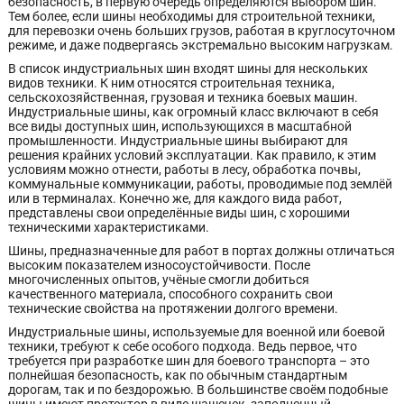
безопасность, в первую очередь определяются выбором шин.
Тем более, если шины необходимы для строительной техники,
для перевозки очень больших грузов, работая в круглосуточном
режиме, и даже подвергаясь экстремально высоким нагрузкам.
В список индустриальных шин входят шины для нескольких
видов техники. К ним относятся строительная техника,
сельскохозяйственная, грузовая и техника боевых машин.
Индустриальные шины, как огромный класс включают в себя
все виды доступных шин, использующихся в масштабной
промышленности. Индустриальные шины выбирают для
решения крайних условий эксплуатации. Как правило, к этим
условиям можно отнести, работы в лесу, обработка почвы,
коммунальные коммуникации, работы, проводимые под землёй
или в терминалах. Конечно же, для каждого вида работ,
представлены свои определённые виды шин, с хорошими
техническими характеристиками.
Шины, предназначенные для работ в портах должны отличаться
высоким показателем износоустойчивости. После
многочисленных опытов, учёные смогли добиться
качественного материала, способного сохранить свои
технические свойства на протяжении долгого времени.
Индустриальные шины, используемые для военной или боевой
техники, требуют к себе особого подхода. Ведь первое, что
требуется при разработке шин для боевого транспорта – это
полнейшая безопасность, как по обычным стандартным
дорогам, так и по бездорожью. В большинстве своём подобные