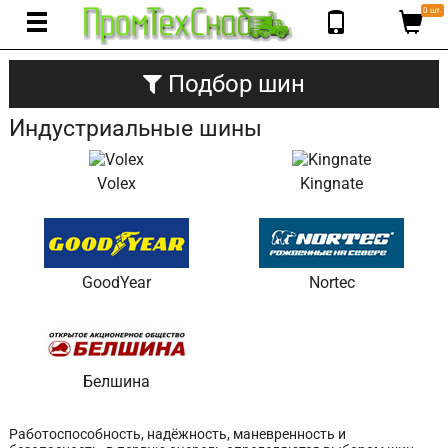
0 шт.
Подбор шин
Индустриальные шины
Volex
Kingnate
GoodYear
Nortec
Белшина
Работоспособность, надёжность, маневренность и