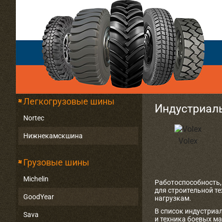
Легкогрузовые шины
Индустриал
Nortec
Нижнекамскшина
Volex
Грузовые шины
Michelin
Работоспособность,
для строительной т
GoodYear
нагрузкам.
В список индустриа
Sava
и техника боевых м