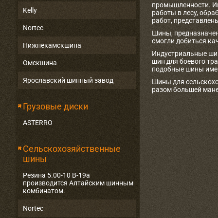
промышленности. Ин
Kelly
работы в лесу, обр
работ, представлен
Nortec
Шины, предназначен
смогли добиться ка
Нижнекамскшина
Индустриальные шины
шин для боевого тр
Омскшина
подобные шины имею
Ярославский шинный завод
Шины для сельскохо
разом большей мане
Грузовые диски
ASTERRO
Сельскохозяйственные
шины
Резина 5.00-10 В-19а
производится Алтайским шинным
комбинатом.
Nortec