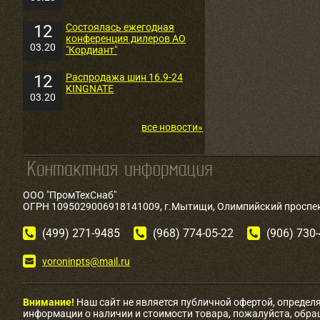
12
Состоялась ежегодная
конференция дилеров АО
03.20
"Кордиант"
12
Распродажа шин 16.9-24
KINGNATE
03.20
все новости»
ООО "ПромТехСнаб"
ОГРН 1095029006918141009, г.Мытищи, Олимпийский проспект
(499) 271-9485
(968) 774-05-22
(906) 730
voroninpts@mail.ru
Внимание!
Наш сайт не является публичной офертой, определ
информации о наличии и стоимости товара, пожалуйста, обр