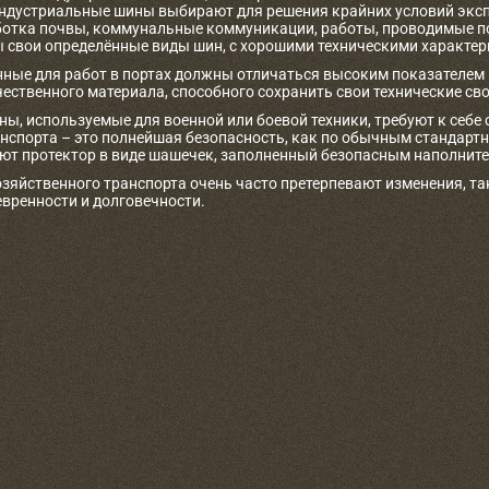
дустриальные шины выбирают для решения крайних условий экспл
аботка почвы, коммунальные коммуникации, работы, проводимые по
ы свои определённые виды шин, с хорошими техническими характе
ные для работ в портах должны отличаться высоким показателем 
чественного материала, способного сохранить свои технические св
, используемые для военной или боевой техники, требуют к себе о
анспорта – это полнейшая безопасность, как по обычным стандарт
т протектор в виде шашечек, заполненный безопасным наполнителе
зяйственного транспорта очень часто претерпевают изменения, та
вренности и долговечности.