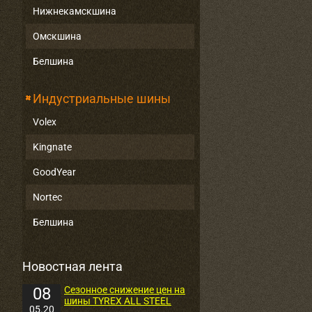
Нижнекамскшина
Омскшина
Белшина
Индустриальные шины
Volex
Kingnate
GoodYear
Nortec
Белшина
Новостная лента
08
Сезонное снижение цен на
шины TYREX ALL STEEL
05.20