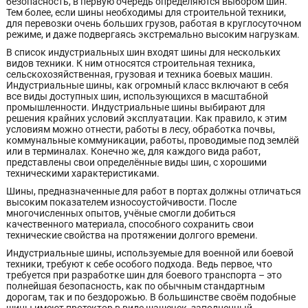
безопасность, в первую очередь определяются выбором шин.
Тем более, если шины необходимы для строительной техники,
для перевозки очень больших грузов, работая в круглосуточном
режиме, и даже подвергаясь экстремально высоким нагрузкам.
В список индустриальных шин входят шины для нескольких
видов техники. К ним относятся строительная техника,
сельскохозяйственная, грузовая и техника боевых машин.
Индустриальные шины, как огромный класс включают в себя
все виды доступных шин, использующихся в масштабной
промышленности. Индустриальные шины выбирают для
решения крайних условий эксплуатации. Как правило, к этим
условиям можно отнести, работы в лесу, обработка почвы,
коммунальные коммуникации, работы, проводимые под землёй
или в терминалах. Конечно же, для каждого вида работ,
представлены свои определённые виды шин, с хорошими
техническими характеристиками.
Шины, предназначенные для работ в портах должны отличаться
высоким показателем износоустойчивости. После
многочисленных опытов, учёные смогли добиться
качественного материала, способного сохранить свои
технические свойства на протяжении долгого времени.
Индустриальные шины, используемые для военной или боевой
техники, требуют к себе особого подхода. Ведь первое, что
требуется при разработке шин для боевого транспорта – это
полнейшая безопасность, как по обычным стандартным
дорогам, так и по бездорожью. В большинстве своём подобные