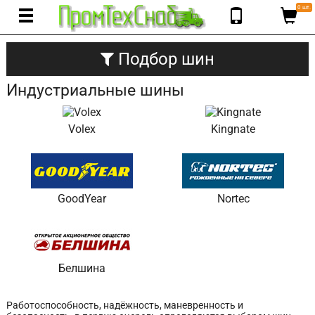
0 шт.
Подбор шин
Индустриальные шины
Volex
Kingnate
GoodYear
Nortec
Белшина
Работоспособность, надёжность, маневренность и