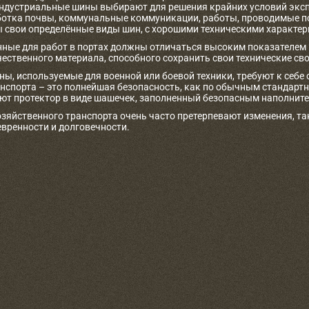
дустриальные шины выбирают для решения крайних условий экспл
аботка почвы, коммунальные коммуникации, работы, проводимые по
ы свои определённые виды шин, с хорошими техническими характе
ные для работ в портах должны отличаться высоким показателем 
чественного материала, способного сохранить свои технические св
, используемые для военной или боевой техники, требуют к себе о
анспорта – это полнейшая безопасность, как по обычным стандарт
т протектор в виде шашечек, заполненный безопасным наполнителе
зяйственного транспорта очень часто претерпевают изменения, та
вренности и долговечности.