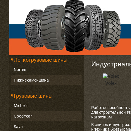
Легкогрузовые шины
Индустриал
Nortec
Нижнекамскшина
Volex
Грузовые шины
Michelin
Работоспособность,
для строительной т
GoodYear
нагрузкам.
В список индустриа
Sava
и техника боевых м