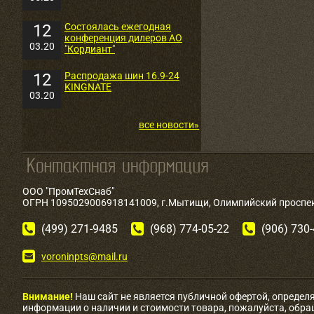
12
Состоялась ежегодная
конференция дилеров АО
03.20
"Кордиант"
12
Распродажа шин 16.9-24
KINGNATE
03.20
все новости»
ООО "ПромТехСнаб"
ОГРН 1095029006918141009, г.Мытищи, Олимпийский проспект
(499) 271-9485
(968) 774-05-22
(906) 730
voroninpts@mail.ru
Внимание!
Наш сайт не является публичной офертой, определ
информации о наличии и стоимости товара, пожалуйста, обр