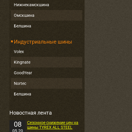
Нижнекамскшина
Омскшина
Белшина
Индустриальные шины
Volex
Kingnate
GoodYear
Nortec
Белшина
Новостная лента
08
Сезонное снижение цен на
шины TYREX ALL STEEL
05.20