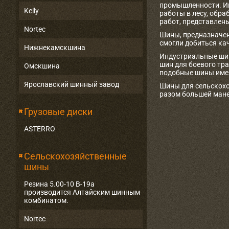
промышленности. Ин
Kelly
работы в лесу, обр
работ, представлен
Nortec
Шины, предназначен
смогли добиться ка
Нижнекамскшина
Индустриальные шины
шин для боевого тр
Омскшина
подобные шины имею
Ярославский шинный завод
Шины для сельскохо
разом большей мане
Грузовые диски
ASTERRO
Сельскохозяйственные
шины
Резина 5.00-10 В-19а
производится Алтайским шинным
комбинатом.
Nortec