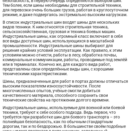
безопасность, в первую очередь определяются выбором шин.
Тем более, если шины необходимы для строительной техники,
для перевозки очень больших грузов, работая в круглосуточном
режиме, и даже подвергаясь экстремально высоким нагрузкам.
В список индустриальных шин входят шины для нескольких
видов техники. К ним относятся строительная техника,
сельскохозяйственная, грузовая и техника боевых машин.
Индустриальные шины, как огромный класс включают в себя
все виды доступных шин, использующихся в масштабной
промышленности. Индустриальные шины выбирают для
решения крайних условий эксплуатации. Как правило, к этим
условиям можно отнести, работы в лесу, обработка почвы,
коммунальные коммуникации, работы, проводимые под землёй
или в терминалах. Конечно же, для каждого вида работ,
представлены свои определённые виды шин, с хорошими
техническими характеристиками.
Шины, предназначенные для работ в портах должны отличаться
высоким показателем износоустойчивости. После
многочисленных опытов, учёные смогли добиться
качественного материала, способного сохранить свои
технические свойства на протяжении долгого времени.
Индустриальные шины, используемые для военной или боевой
техники, требуют к себе особого подхода. Ведь первое, что
требуется при разработке шин для боевого транспорта – это
полнейшая безопасность, как по обычным стандартным
дорогам, так и по бездорожью. В большинстве своём подобные