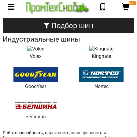
0 шт.
Подбор шин
Индустриальные шины
Volex
Kingnate
GoodYear
Nortec
Белшина
Работоспособность, надёжность, маневренность и