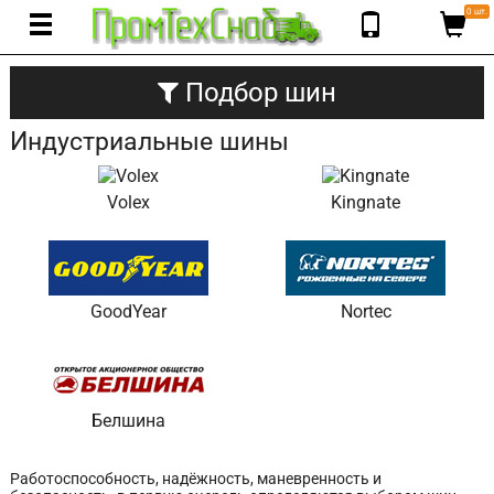
0 шт.
Подбор шин
Индустриальные шины
Volex
Kingnate
GoodYear
Nortec
Белшина
Работоспособность, надёжность, маневренность и