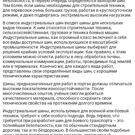
безопасность, в первую очередь определяются выбором шин.
Тем более, если шины необходимы для строительной техники,
для перевозки очень больших грузов, работая в круглосуточном
режиме, и даже подвергаясь экстремально высоким нагрузкам.
В список индустриальных шин входят шины для нескольких
видов техники. К ним относятся строительная техника,
сельскохозяйственная, грузовая и техника боевых машин.
Индустриальные шины, как огромный класс включают в себя
все виды доступных шин, использующихся в масштабной
промышленности. Индустриальные шины выбирают для
решения крайних условий эксплуатации. Как правило, к этим
условиям можно отнести, работы в лесу, обработка почвы,
коммунальные коммуникации, работы, проводимые под землёй
или в терминалах. Конечно же, для каждого вида работ,
представлены свои определённые виды шин, с хорошими
техническими характеристиками.
Шины, предназначенные для работ в портах должны отличаться
высоким показателем износоустойчивости. После
многочисленных опытов, учёные смогли добиться
качественного материала, способного сохранить свои
технические свойства на протяжении долгого времени.
Индустриальные шины, используемые для военной или боевой
техники, требуют к себе особого подхода. Ведь первое, что
требуется при разработке шин для боевого транспорта – это
полнейшая безопасность, как по обычным стандартным
дорогам, так и по бездорожью. В большинстве своём подобные