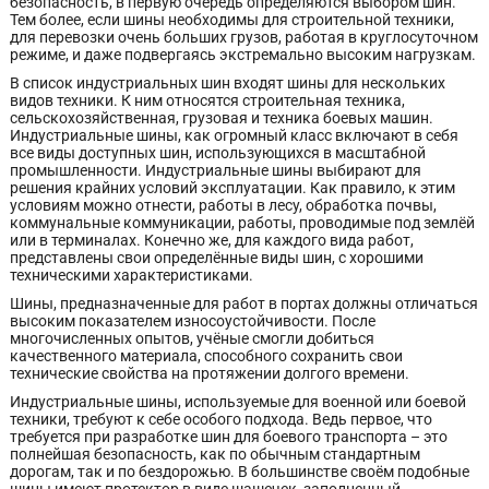
безопасность, в первую очередь определяются выбором шин.
Тем более, если шины необходимы для строительной техники,
для перевозки очень больших грузов, работая в круглосуточном
режиме, и даже подвергаясь экстремально высоким нагрузкам.
В список индустриальных шин входят шины для нескольких
видов техники. К ним относятся строительная техника,
сельскохозяйственная, грузовая и техника боевых машин.
Индустриальные шины, как огромный класс включают в себя
все виды доступных шин, использующихся в масштабной
промышленности. Индустриальные шины выбирают для
решения крайних условий эксплуатации. Как правило, к этим
условиям можно отнести, работы в лесу, обработка почвы,
коммунальные коммуникации, работы, проводимые под землёй
или в терминалах. Конечно же, для каждого вида работ,
представлены свои определённые виды шин, с хорошими
техническими характеристиками.
Шины, предназначенные для работ в портах должны отличаться
высоким показателем износоустойчивости. После
многочисленных опытов, учёные смогли добиться
качественного материала, способного сохранить свои
технические свойства на протяжении долгого времени.
Индустриальные шины, используемые для военной или боевой
техники, требуют к себе особого подхода. Ведь первое, что
требуется при разработке шин для боевого транспорта – это
полнейшая безопасность, как по обычным стандартным
дорогам, так и по бездорожью. В большинстве своём подобные