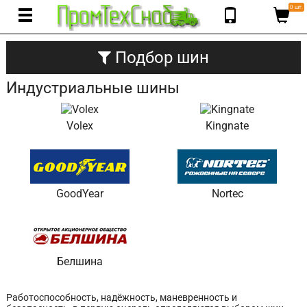
0 шт.
Подбор шин
Индустриальные шины
Volex
Kingnate
GoodYear
Nortec
Белшина
Работоспособность, надёжность, маневренность и