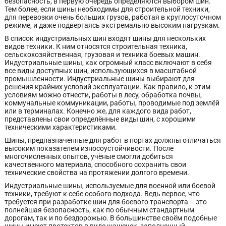
безопасность, в первую очередь определяются выбором шин.
Тем более, если шины необходимы для строительной техники,
для перевозки очень больших грузов, работая в круглосуточном
режиме, и даже подвергаясь экстремально высоким нагрузкам.
В список индустриальных шин входят шины для нескольких
видов техники. К ним относятся строительная техника,
сельскохозяйственная, грузовая и техника боевых машин.
Индустриальные шины, как огромный класс включают в себя
все виды доступных шин, использующихся в масштабной
промышленности. Индустриальные шины выбирают для
решения крайних условий эксплуатации. Как правило, к этим
условиям можно отнести, работы в лесу, обработка почвы,
коммунальные коммуникации, работы, проводимые под землёй
или в терминалах. Конечно же, для каждого вида работ,
представлены свои определённые виды шин, с хорошими
техническими характеристиками.
Шины, предназначенные для работ в портах должны отличаться
высоким показателем износоустойчивости. После
многочисленных опытов, учёные смогли добиться
качественного материала, способного сохранить свои
технические свойства на протяжении долгого времени.
Индустриальные шины, используемые для военной или боевой
техники, требуют к себе особого подхода. Ведь первое, что
требуется при разработке шин для боевого транспорта – это
полнейшая безопасность, как по обычным стандартным
дорогам, так и по бездорожью. В большинстве своём подобные