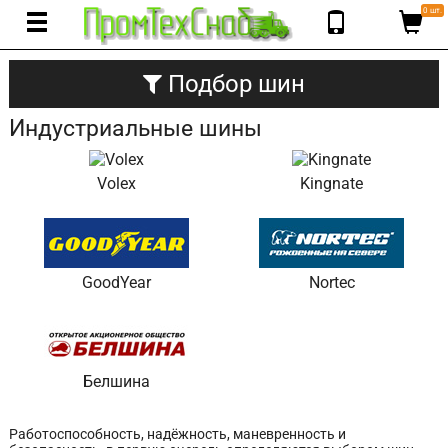
0 шт.
Подбор шин
Индустриальные шины
Volex
Kingnate
GoodYear
Nortec
Белшина
Работоспособность, надёжность, маневренность и