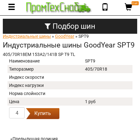
0 шт.
Подбор шин
Индустриальные шины
»
GoodYear
» SPT9
Индустриальные шины GoodYear SPT9
405/70R18EM 153A2/141B SP T9 TL
Наименование
SPT9
Типоразмер
405/70R18
Индекс скорости
Индекс нагрузки
Норма слойности
Цена
1 руб
Купить
«Предыдущая позиция