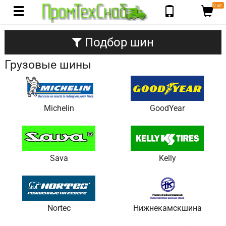
0 шт.
Подбор шин
Грузовые шины
Michelin
GoodYear
Sava
Kelly
Nortec
Нижнекамскшина