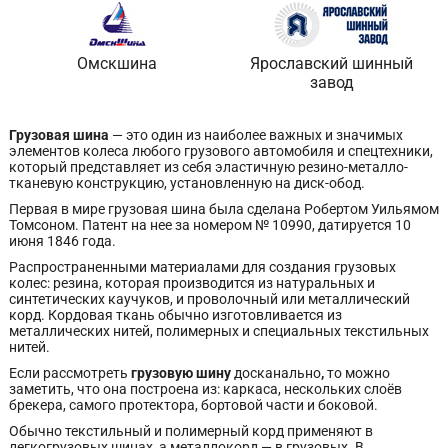
Омскшина
Ярославский шинный
завод
Грузовая шина
— это один из наиболее важных и значимых
элементов колеса любого грузового автомобиля и спецтехники,
который представляет из себя эластичную резино-металло-
тканевую конструкцию, установленную на диск-обод.
Первая в мире грузовая шина была сделана Робертом Уильямом
Томсоном. Патент на нее за номером № 10990, датируется 10
июня 1846 года.
Распространенными материалами для создания грузовых
колес: резина, которая производится из натуральных и
синтетических каучуков, и проволочный или металлический
корд. Кордовая ткань обычно изготовливается из
металлических нитей, полимерных и специальных текстильных
нитей.
Если рассмотреть
грузовую шину
досканально
,
то можно
заметить, что она построена из: каркаса, нескольких слоёв
брекера, самого протектора, бортовой части и боковой.
Обычно текстильный и полимерный корд применяют в
легкогрузовых шинах, а металлокорд — в грузовых. В