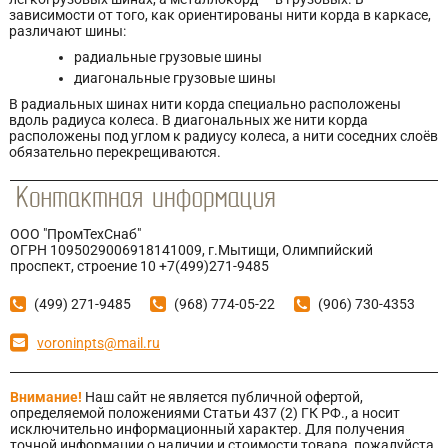
зависимости от того, как ориентированы нити корда в каркасе,
различают шины:
радиальные грузовые шины
диагональные грузовые шины
В радиальных шинах нити корда специально расположены
вдоль радиуса колеса. В диагональных же нити корда
расположены под углом к радиусу колеса, а нити соседних слоёв
обязательно перекрещиваются.
ООО "ПромТехСнаб"
ОГРН 1095029006918141009, г.Мытищи, Олимпийский
проспект, строение 10 +7(499)271-9485
(499) 271-9485
(968) 774-05-22
(906) 730-4353
voroninpts@mail.ru
Внимание!
Наш сайт не является публичной офертой,
определяемой положениями Статьи 437 (2) ГК РФ., а носит
исключительно информационный характер. Для получения
точной информации о наличии и стоимости товара, пожалуйста,