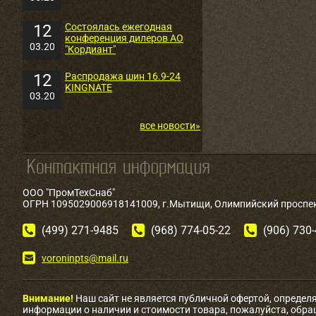
12
Состоялась ежегодная
конференция дилеров АО
03.20
"Кордиант"
12
Распродажа шин 16.9-24
KINGNATE
03.20
все новости»
ООО "ПромТехСнаб"
ОГРН 1095029006918141009, г.Мытищи, Олимпийский проспект
(499) 271-9485
(968) 774-05-22
(906) 730
voroninpts@mail.ru
Внимание!
Наш сайт не является публичной офертой, определ
информации о наличии и стоимости товара, пожалуйста, обр