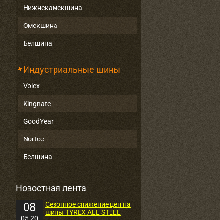
Нижнекамскшина
Омскшина
Белшина
Индустриальные шины
Volex
Kingnate
GoodYear
Nortec
Белшина
Новостная лента
08
Сезонное снижение цен на
шины TYREX ALL STEEL
05.20