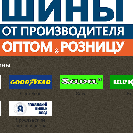
ины
GoodYear
Sava
Ke
Ярославский
шинный завод