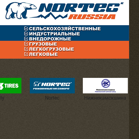
lly
Nortec
Нижнекамскшина