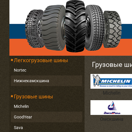
Легкогрузовые шины
Грузовые ш
Nortec
Нижнекамскшина
Michelin
Грузовые шины
Michelin
GoodYear
Омскшина
Sava