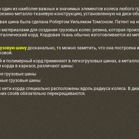
о один из наиболее важных и значимых элементов колеса любого г
 резино-металло-тканевую конструкцию, установленную на диск-об
овая шина была сделана Робертом Уильямом Томсоном. Патент на не
материалами для создания грузовых колес: резина, которая произв
таллический корд. Кордовая ткань обычно изготовливается из ме
узовую шину
досканально
,
то можно заметить, что она построена и
ковой.
 и полимерный корд применяют в легкогрузовых шинах, а металлоко
 корда в каркасе, различают шины:
е грузовые шины
ные грузовые шины
 нити корда специально расположены вдоль радиуса колеса. В ди
дних слоёв обязательно перекрещиваются.