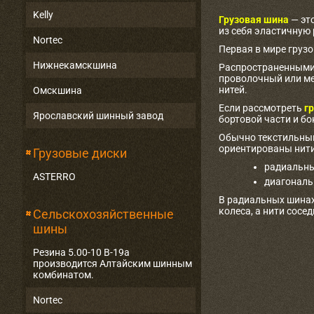
Kelly
Грузовая шина
— эт
из себя эластичную
Nortec
Первая в мире груз
Нижнекамскшина
Распространенными 
проволочный или ме
нитей.
Омскшина
Если рассмотреть
гр
Ярославский шинный завод
бортовой части и бо
Обычно текстильный
ориентированы нити
Грузовые диски
радиальны
ASTERRO
диагональ
В радиальных шинах
колеса, а нити сосе
Сельскохозяйственные
шины
Резина 5.00-10 В-19а
производится Алтайским шинным
комбинатом.
Nortec