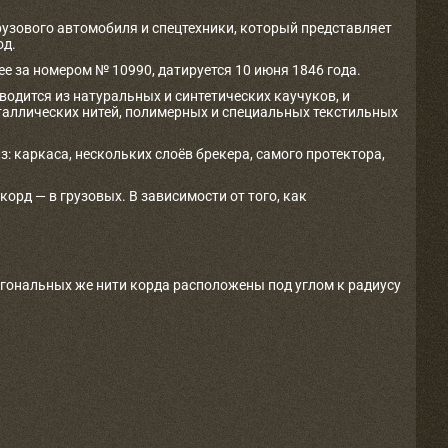
рузового автомобиля и спецтехники, который представляет
од.
е за номером № 10990, датируется 10 июня 1846 года.
одится из натуральных и синтетических каучуков, и
таллических нитей, полимерных и специальных текстильных
з: каркаса, нескольких слоёв брекера, самого протектора,
рд — в грузовых. В зависимости от того, как
агональных же нити корда расположены под углом к радиусу