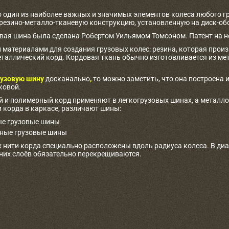
о один из наиболее важных и значимых элементов колеса любого г
 резино-металло-тканевую конструкцию, установленную на диск-об
овая шина была сделана Робертом Уильямом Томсоном. Патент на не
материалами для создания грузовых колес: резина, которая произв
таллический корд. Кордовая ткань обычно изготовливается из ме
узовую шину
досканально
,
то можно заметить, что она построена и
ковой.
 и полимерный корд применяют в легкогрузовых шинах, а металлоко
 корда в каркасе, различают шины:
е грузовые шины
ные грузовые шины
 нити корда специально расположены вдоль радиуса колеса. В ди
дних слоёв обязательно перекрещиваются.