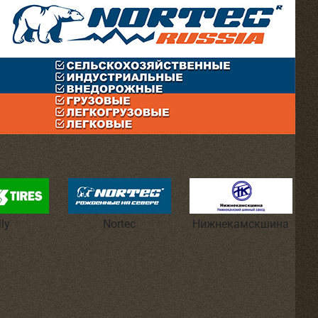
lly
Nortec
Нижнекамскшина