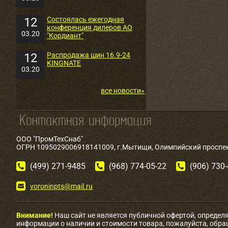
12
Состоялась ежегодная
конференция дилеров АО
03.20
"Кордиант"
12
Распродажа шин 16.9-24
KINGNATE
03.20
все новости»
ООО "ПромТехСнаб"
ОГРН 1095029006918141009, г.Мытищи, Олимпийский проспект
(499) 271-9485
(968) 774-05-22
(906) 730
voroninpts@mail.ru
Внимание!
Наш сайт не является публичной офертой, определ
информации о наличии и стоимости товара, пожалуйста, обр