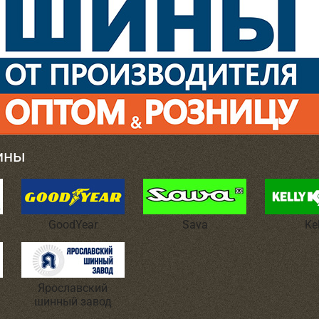
ины
GoodYear
Sava
Ke
Ярославский
шинный завод