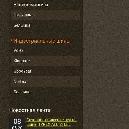
Нижнекамскшина
Омскшина
Белшина
Индустриальные шины
Volex
Kingnate
GoodYear
Nortec
Белшина
Новостная лента
08
Сезонное снижение цен на
шины TYREX ALL STEEL
05.20