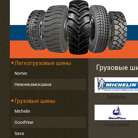
Легкогрузовые шины
Грузовые ш
Nortec
Нижнекамскшина
Michelin
Грузовые шины
Michelin
GoodYear
Омскшина
Sava