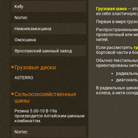
Kelly
Грузовая шина
— эт
из себя эластичную
Nortec
Первая в мире груз
Нижнекамскшина
Распространенными 
проволочный или ме
нитей.
Омскшина
Если рассмотреть
гр
Ярославский шинный завод
бортовой части и бо
Обычно текстильный
ориентированы нити
Грузовые диски
радиальны
ASTERRO
диагональ
В радиальных шинах
колеса, а нити сосе
Сельскохозяйственные
шины
Резина 5.00-10 В-19а
производится Алтайским шинным
комбинатом.
Nortec