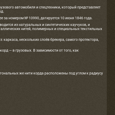
рузового автомобиля и спецтехники, который представляет
од.
е за номером № 10990, датируется 10 июня 1846 года.
одится из натуральных и синтетических каучуков, и
таллических нитей, полимерных и специальных текстильных
з: каркаса, нескольких слоёв брекера, самого протектора,
рд — в грузовых. В зависимости от того, как
агональных же нити корда расположены под углом к радиусу