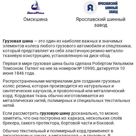
Омскшина
Ярославский шинный
завод
Грузовая шина
— это один из наиболее важных и значимых
элементов колеса любого грузового автомобиля и спецтехники,
который представляет из себя эластичную резино-металло-
тканевую конструкцию, установленную на диск-обод.
Первая в мире грузовая шина была сделана Робертом Уильямом
Томсоном. Патент на нее за номером № 10990, датируется 10
июня 1846 года.
Распространенными материалами для создания грузовых
колес: резина, которая производится из натуральных и
синтетических каучуков, и проволочный или металлический
корд. Кордовая ткань обычно изготовливается из
металлических нитей, полимерных и специальных текстильных
нитей.
Если рассмотреть
грузовую шину
досканально
,
то можно
заметить, что она построена из: каркаса, нескольких слоёв
брекера, самого протектора, бортовой части и боковой.
Обычно текстильный и полимерный корд применяют в
легкогрузовых шинах, а металлокорд — в грузовых. В