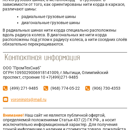
зависимости от того, как ориентированы нити корда в каркасе,
различают шины:
радиальные грузовые шины
диагональные грузовые шины
В радиальных шинах нити корда специально расположены
вдоль радиуса колеса. В диагональных же нити корда
расположены под углом к радиусу колеса, а нити соседних слоёв
обязательно перекрещиваются.
ООО "ПромТехСнаб"
ОГРН 1095029006918141009, г.Мытищи, Олимпийский
проспект, строение 10 +7(499)271-9485
(499) 271-9485
(968) 774-05-22
(906) 730-4353
voroninpts@mail.ru
Внимание!
Наш сайт не является публичной офертой,
определяемой положениями Статьи 437 (2) ГК РФ., а носит
исключительно информационный характер. Для получения
точной информации о наличии и стоимости товара, пожалуйста,