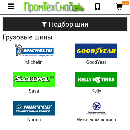
0 шт.
Подбор шин
Грузовые шины
Michelin
GoodYear
Sava
Kelly
Nortec
Нижнекамскшина