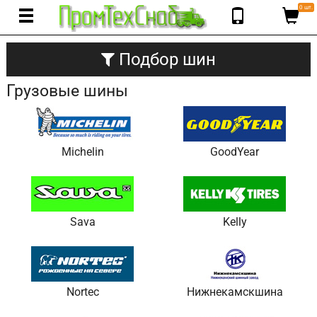
0 шт.
Подбор шин
Грузовые шины
Michelin
GoodYear
Sava
Kelly
Nortec
Нижнекамскшина