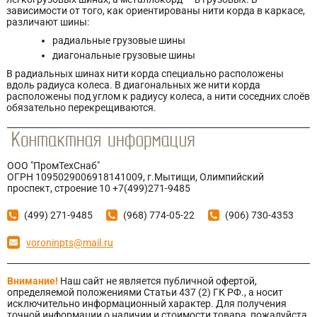
зависимости от того, как ориентированы нити корда в каркасе,
различают шины:
радиальные грузовые шины
диагональные грузовые шины
В радиальных шинах нити корда специально расположены
вдоль радиуса колеса. В диагональных же нити корда
расположены под углом к радиусу колеса, а нити соседних слоёв
обязательно перекрещиваются.
ООО "ПромТехСнаб"
ОГРН 1095029006918141009, г.Мытищи, Олимпийский
проспект, строение 10 +7(499)271-9485
(499) 271-9485
(968) 774-05-22
(906) 730-4353
voroninpts@mail.ru
Внимание!
Наш сайт не является публичной офертой,
определяемой положениями Статьи 437 (2) ГК РФ., а носит
исключительно информационный характер. Для получения
точной информации о наличии и стоимости товара, пожалуйста,