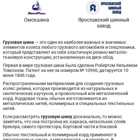
Омскшина
Ярославский шинный
завод
Грузовая шина
— это один из наиболее важных и значимых
элементов колеса любого грузового автомобиля и спецтехники,
который представляет из себя эластичную резино-металло-
тканевую конструкцию, установленную на диск-обод.
Первая в мире грузовая шина была сделана Робертом Уильямом
Томсоном. Патент на нее за номером № 10990, датируется 10
июня 1846 года.
Распространенными материалами для создания грузовых
колес: резина, которая производится из натуральных и
синтетических каучуков, и проволочный или металлический
корд. Кордовая ткань обычно изготовливается из
металлических нитей, полимерных и специальных текстильных
нитей.
Если рассмотреть
грузовую шину
досканально
,
то можно
заметить, что она построена из: каркаса, нескольких слоёв
брекера, самого протектора, бортовой части и боковой.
Обычно текстильный и полимерный корд применяют в
легкогрузовых шинах, а металлокорд — в грузовых. В