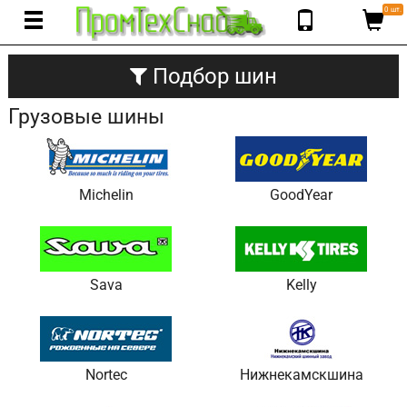
0 шт.
Подбор шин
Грузовые шины
Michelin
GoodYear
Sava
Kelly
Nortec
Нижнекамскшина