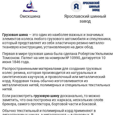
Омскшина
Ярославский шинный
завод
Грузовая шина
— это один из наиболее важных и значимых
элементов колеса любого грузового автомобиля и спецтехники,
который представляет из себя эластичную резино-металло-
тканевую конструкцию, установленную на диск-обод.
Первая в мире грузовая шина была сделана Робертом Уильямом
Томсоном. Патент на нее за номером № 10990, датируется 10
июня 1846 года.
Распространенными материалами для создания грузовых
колес: резина, которая производится из натуральных и
синтетических каучуков, и проволочный или металлический
корд. Кордовая ткань обычно изготовливается из
металлических нитей, полимерных и специальных текстильных
нитей.
Если рассмотреть
грузовую шину
досканально
,
то можно
заметить, что она построена из: каркаса, нескольких слоёв
брекера, самого протектора, бортовой части и боковой.
Обычно текстильный и полимерный корд применяют в
легкогрузовых шинах, а металлокорд — в грузовых. В