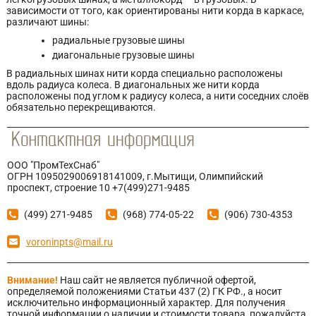
зависимости от того, как ориентированы нити корда в каркасе,
различают шины:
радиальные грузовые шины
диагональные грузовые шины
В радиальных шинах нити корда специально расположены
вдоль радиуса колеса. В диагональных же нити корда
расположены под углом к радиусу колеса, а нити соседних слоёв
обязательно перекрещиваются.
ООО "ПромТехСнаб"
ОГРН 1095029006918141009, г.Мытищи, Олимпийский
проспект, строение 10 +7(499)271-9485
(499) 271-9485
(968) 774-05-22
(906) 730-4353
voroninpts@mail.ru
Внимание!
Наш сайт не является публичной офертой,
определяемой положениями Статьи 437 (2) ГК РФ., а носит
исключительно информационный характер. Для получения
точной информации о наличии и стоимости товара, пожалуйста,