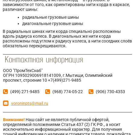
зависимости от того, как ориентированы нити корда в каркасе,
различают шины:
радиальные грузовые шины
диагональные грузовые шины
В радиальных шинах нити корда специально расположены
вдоль радиуса колеса. В диагональных же нити корда
расположены под углом к радиусу колеса, а нити соседних слоёв
обязательно перекрещиваются.
ООО "ПромТехСнаб"
ОГРН 1095029006918141009, г.Мытищи, Олимпийский
проспект, строение 10 +7(499)271-9485
(499) 271-9485
(968) 774-05-22
(906) 730-4353
voroninpts@mail.ru
Внимание!
Наш сайт не является публичной офертой,
определяемой положениями Статьи 437 (2) ГК РФ., а носит
исключительно информационный характер. Для получения
точной информации о наличии и стоимости товара, пожалуйста,