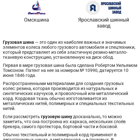
Омскшина
Ярославский шинный
завод
Грузовая шина
— это один из наиболее важных и значимых
элементов колеса любого грузового автомобиля и спецтехники,
который представляет из себя эластичную резино-металло-
тканевую конструкцию, установленную на диск-обод.
Первая в мире грузовая шина была сделана Робертом Уильямом
Томсоном. Патент на нее за номером № 10990, датируется 10
июня 1846 года.
Распространенными материалами для создания грузовых
колес: резина, которая производится из натуральных и
синтетических каучуков, и проволочный или металлический
корд. Кордовая ткань обычно изготовливается из
металлических нитей, полимерных и специальных текстильных
нитей.
Если рассмотреть
грузовую шину
досканально
,
то можно
заметить, что она построена из: каркаса, нескольких слоёв
брекера, самого протектора, бортовой части и боковой.
Обычно текстильный и полимерный корд применяют в
легкогрузовых шинах, а металлокорд — в грузовых. В