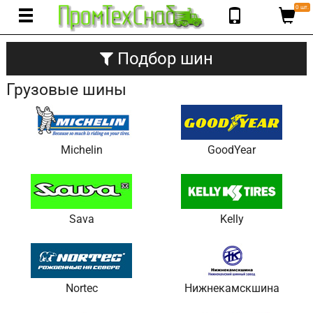
0 шт.
Подбор шин
Грузовые шины
Michelin
GoodYear
Sava
Kelly
Nortec
Нижнекамскшина