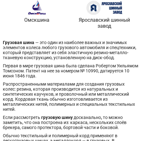
Омскшина
Ярославский шинный
завод
Грузовая шина
— это один из наиболее важных и значимых
элементов колеса любого грузового автомобиля и спецтехники,
который представляет из себя эластичную резино-металло-
тканевую конструкцию, установленную на диск-обод.
Первая в мире грузовая шина была сделана Робертом Уильямом
Томсоном. Патент на нее за номером № 10990, датируется 10
июня 1846 года.
Распространенными материалами для создания грузовых
колес: резина, которая производится из натуральных и
синтетических каучуков, и проволочный или металлический
корд. Кордовая ткань обычно изготовливается из
металлических нитей, полимерных и специальных текстильных
нитей.
Если рассмотреть
грузовую шину
досканально
,
то можно
заметить, что она построена из: каркаса, нескольких слоёв
брекера, самого протектора, бортовой части и боковой.
Обычно текстильный и полимерный корд применяют в
легкогрузовых шинах, а металлокорд — в грузовых. В