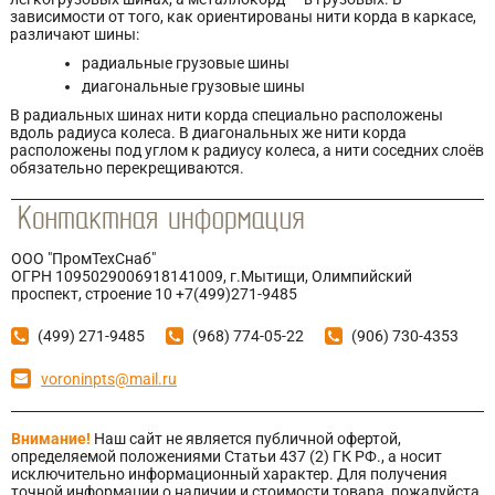
зависимости от того, как ориентированы нити корда в каркасе,
различают шины:
радиальные грузовые шины
диагональные грузовые шины
В радиальных шинах нити корда специально расположены
вдоль радиуса колеса. В диагональных же нити корда
расположены под углом к радиусу колеса, а нити соседних слоёв
обязательно перекрещиваются.
ООО "ПромТехСнаб"
ОГРН 1095029006918141009, г.Мытищи, Олимпийский
проспект, строение 10 +7(499)271-9485
(499) 271-9485
(968) 774-05-22
(906) 730-4353
voroninpts@mail.ru
Внимание!
Наш сайт не является публичной офертой,
определяемой положениями Статьи 437 (2) ГК РФ., а носит
исключительно информационный характер. Для получения
точной информации о наличии и стоимости товара, пожалуйста,