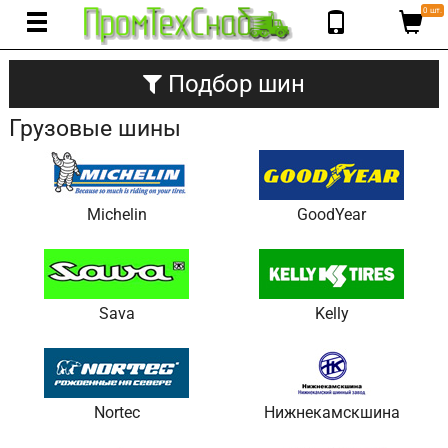
0 шт.
Подбор шин
Грузовые шины
Michelin
GoodYear
Sava
Kelly
Nortec
Нижнекамскшина