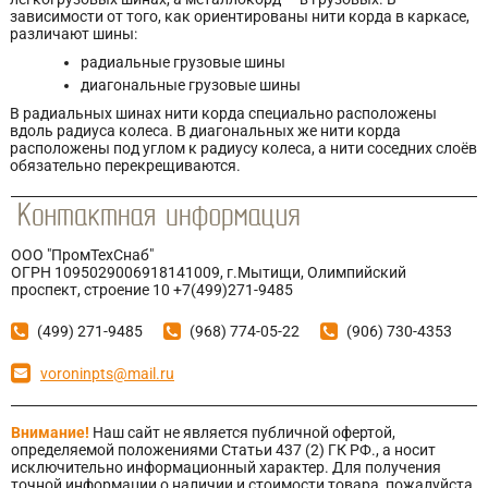
зависимости от того, как ориентированы нити корда в каркасе,
различают шины:
радиальные грузовые шины
диагональные грузовые шины
В радиальных шинах нити корда специально расположены
вдоль радиуса колеса. В диагональных же нити корда
расположены под углом к радиусу колеса, а нити соседних слоёв
обязательно перекрещиваются.
ООО "ПромТехСнаб"
ОГРН 1095029006918141009, г.Мытищи, Олимпийский
проспект, строение 10 +7(499)271-9485
(499) 271-9485
(968) 774-05-22
(906) 730-4353
voroninpts@mail.ru
Внимание!
Наш сайт не является публичной офертой,
определяемой положениями Статьи 437 (2) ГК РФ., а носит
исключительно информационный характер. Для получения
точной информации о наличии и стоимости товара, пожалуйста,