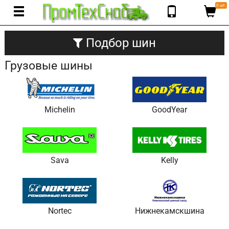
0 шт.
Подбор шин
Грузовые шины
Michelin
GoodYear
Sava
Kelly
Nortec
Нижнекамскшина