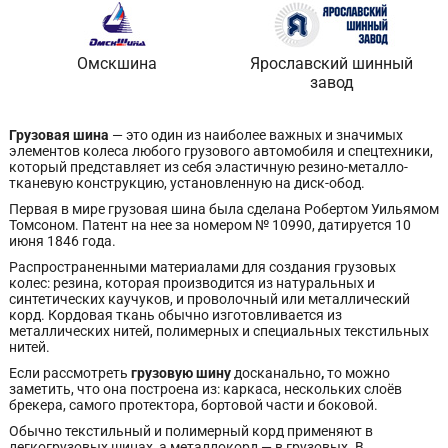
Омскшина
Ярославский шинный
завод
Грузовая шина
— это один из наиболее важных и значимых
элементов колеса любого грузового автомобиля и спецтехники,
который представляет из себя эластичную резино-металло-
тканевую конструкцию, установленную на диск-обод.
Первая в мире грузовая шина была сделана Робертом Уильямом
Томсоном. Патент на нее за номером № 10990, датируется 10
июня 1846 года.
Распространенными материалами для создания грузовых
колес: резина, которая производится из натуральных и
синтетических каучуков, и проволочный или металлический
корд. Кордовая ткань обычно изготовливается из
металлических нитей, полимерных и специальных текстильных
нитей.
Если рассмотреть
грузовую шину
досканально
,
то можно
заметить, что она построена из: каркаса, нескольких слоёв
брекера, самого протектора, бортовой части и боковой.
Обычно текстильный и полимерный корд применяют в
легкогрузовых шинах, а металлокорд — в грузовых. В