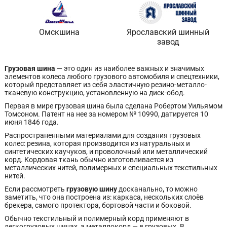
Омскшина
Ярославский шинный
завод
Грузовая шина
— это один из наиболее важных и значимых
элементов колеса любого грузового автомобиля и спецтехники,
который представляет из себя эластичную резино-металло-
тканевую конструкцию, установленную на диск-обод.
Первая в мире грузовая шина была сделана Робертом Уильямом
Томсоном. Патент на нее за номером № 10990, датируется 10
июня 1846 года.
Распространенными материалами для создания грузовых
колес: резина, которая производится из натуральных и
синтетических каучуков, и проволочный или металлический
корд. Кордовая ткань обычно изготовливается из
металлических нитей, полимерных и специальных текстильных
нитей.
Если рассмотреть
грузовую шину
досканально
,
то можно
заметить, что она построена из: каркаса, нескольких слоёв
брекера, самого протектора, бортовой части и боковой.
Обычно текстильный и полимерный корд применяют в
легкогрузовых шинах, а металлокорд — в грузовых. В