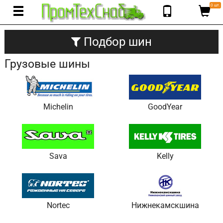
0 шт.
Подбор шин
Грузовые шины
Michelin
GoodYear
Sava
Kelly
Nortec
Нижнекамскшина