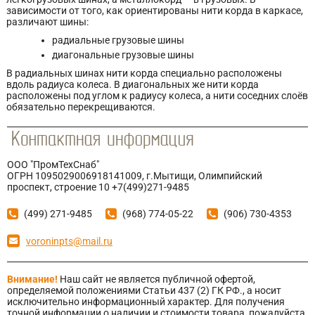
зависимости от того, как ориентированы нити корда в каркасе,
различают шины:
радиальные грузовые шины
диагональные грузовые шины
В радиальных шинах нити корда специально расположены
вдоль радиуса колеса. В диагональных же нити корда
расположены под углом к радиусу колеса, а нити соседних слоёв
обязательно перекрещиваются.
ООО "ПромТехСнаб"
ОГРН 1095029006918141009, г.Мытищи, Олимпийский
проспект, строение 10 +7(499)271-9485
(499) 271-9485
(968) 774-05-22
(906) 730-4353
voroninpts@mail.ru
Внимание!
Наш сайт не является публичной офертой,
определяемой положениями Статьи 437 (2) ГК РФ., а носит
исключительно информационный характер. Для получения
точной информации о наличии и стоимости товара, пожалуйста,