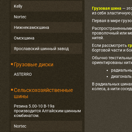
Kelly
Грузовая шина
— эт
из себя эластичную
Nortec
Первая в мире груз
Нижнекамскшина
Распространенными 
проволочный или ме
нитей.
Омскшина
Если рассмотреть
гр
Ярославский шинный завод
бортовой части и бо
Обычно текстильный
ориентированы нити
Грузовые диски
радиальны
ASTERRO
диагональ
В радиальных шинах
колеса, а нити сосе
Сельскохозяйственные
шины
Резина 5.00-10 В-19а
производится Алтайским шинным
комбинатом.
Nortec