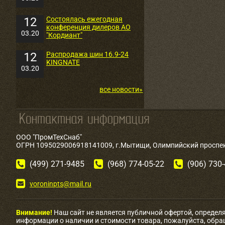
12
Состоялась ежегодная
конференция дилеров АО
03.20
"Кордиант"
12
Распродажа шин 16.9-24
KINGNATE
03.20
все новости»
ООО "ПромТехСнаб"
ОГРН 1095029006918141009, г.Мытищи, Олимпийский проспект
(499) 271-9485
(968) 774-05-22
(906) 730
voroninpts@mail.ru
Внимание!
Наш сайт не является публичной офертой, определ
информации о наличии и стоимости товара, пожалуйста, обр