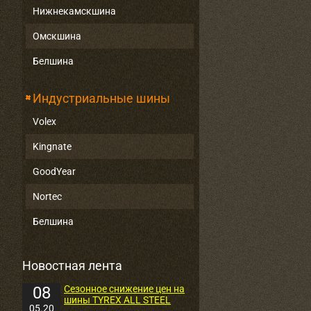
Нижнекамскшина
Омскшина
Белшина
Индустриальные шины
Volex
Kingnate
GoodYear
Nortec
Белшина
Новостная лента
08
Сезонное снижение цен на
шины TYREX ALL STEEL
05.20