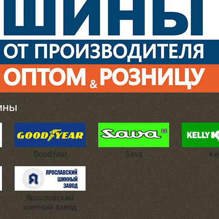
ины
GoodYear
Sava
Ke
Ярославский
шинный завод