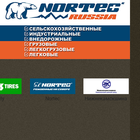
lly
Nortec
Нижнекамскшина