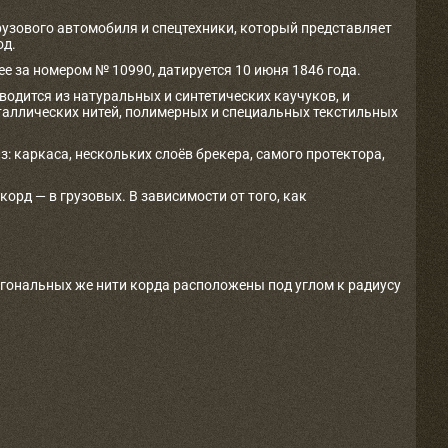
рузового автомобиля и спецтехники, который представляет
од.
е за номером № 10990, датируется 10 июня 1846 года.
одится из натуральных и синтетических каучуков, и
таллических нитей, полимерных и специальных текстильных
з: каркаса, нескольких слоёв брекера, самого протектора,
рд — в грузовых. В зависимости от того, как
агональных же нити корда расположены под углом к радиусу