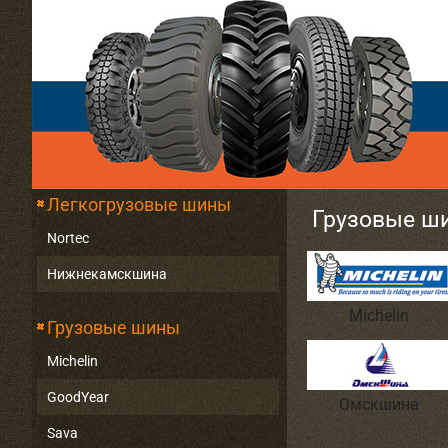
Легкогрузовые шины
Грузовые ш
Nortec
Нижнекамскшина
Michelin
Грузовые шины
Michelin
GoodYear
Омскшина
Sava