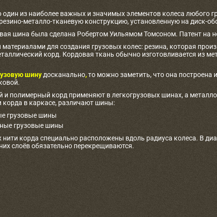
о один из наиболее важных и значимых элементов колеса любого г
 резино-металло-тканевую конструкцию, установленную на диск-об
овая шина была сделана Робертом Уильямом Томсоном. Патент на не
материалами для создания грузовых колес: резина, которая произв
таллический корд. Кордовая ткань обычно изготовливается из ме
узовую шину
досканально
,
то можно заметить, что она построена и
ковой.
 и полимерный корд применяют в легкогрузовых шинах, а металлоко
 корда в каркасе, различают шины:
е грузовые шины
ные грузовые шины
 нити корда специально расположены вдоль радиуса колеса. В ди
дних слоёв обязательно перекрещиваются.